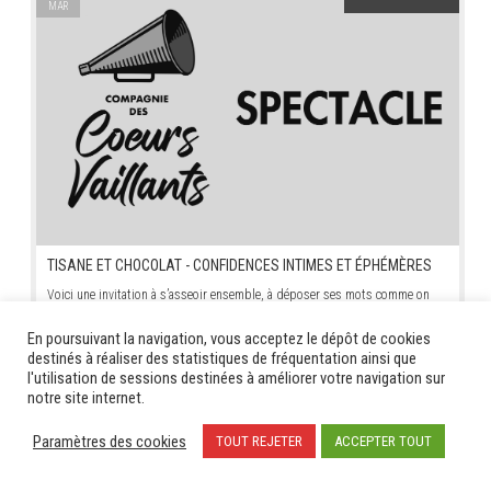
MAR
TISANE ET CHOCOLAT - CONFIDENCES INTIMES ET ÉPHÉMÈRES
Voici une invitation à s’asseoir ensemble, à déposer ses mots comme on
dépose une tasse chaude entre ses mains. [...]
En poursuivant la navigation, vous acceptez le dépôt de cookies
destinés à réaliser des statistiques de fréquentation ainsi que
14
STAGE - TALENTS AIGUILLES
l'utilisation de sessions destinées à améliorer votre navigation sur
MAR
notre site internet.
Paramètres des cookies
TOUT REJETER
ACCEPTER TOUT