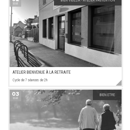
BIEN VIEILLIR - ATELIER PRÉVENTION
MAR
ATELIER BIENVENUE À LA RETRAITE
Cycle de 7 séances de 2h
03
BIEN ETRE
MAR