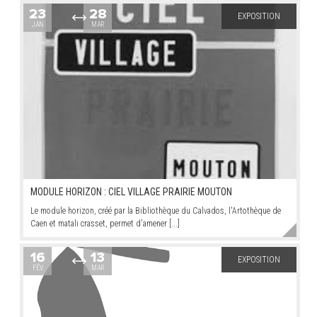
23
28
EXPOSITION
JAN
MAR
ARRÊTÉS MUNICIPAUX
DÉLIBÉRATIONS
MODULE HORIZON : CIEL VILLAGE PRAIRIE MOUTON
Le module horizon, créé par la Bibliothèque du Calvados, l'Artothèque de
Caen et matali crasset, permet d'amener [...]
16
13
EXPOSITION
FÉV
MAR