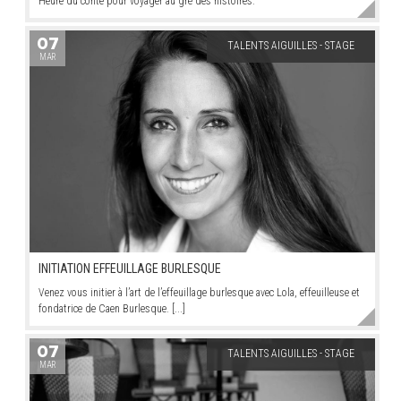
Heure du conte pour voyager au gré des histoires.
07
TALENTS AIGUILLES - STAGE
MAR
INITIATION EFFEUILLAGE BURLESQUE
Venez vous initier à l’art de l’effeuillage burlesque avec Lola, effeuilleuse et
fondatrice de Caen Burlesque. [...]
07
TALENTS AIGUILLES - STAGE
MAR