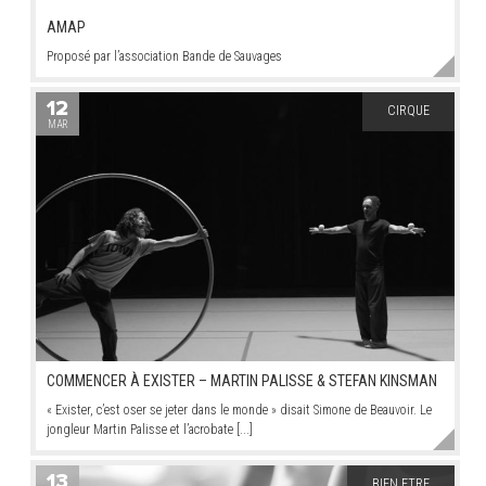
AMAP
Proposé par l’association Bande de Sauvages
12
CIRQUE
MAR
COMMENCER À EXISTER – MARTIN PALISSE & STEFAN KINSMAN
« Exister, c’est oser se jeter dans le monde » disait Simone de Beauvoir. Le
jongleur Martin Palisse et l’acrobate [...]
13
BIEN ETRE