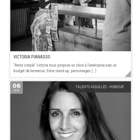
VICTORIA PIANASSO
"Reste simple" Victoria nous propose un show à l’américaine avec un
budget de kermesse. Entre stand-up, personnages [...]
06
TALENTS AIGUILLES - HUMOUR
MAR