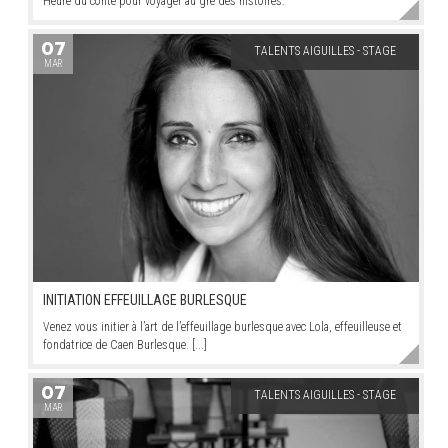
Heure du conte pour voyager au gré des histoires.
07
TALENTS AIGUILLES - STAGE
MAR
INITIATION EFFEUILLAGE BURLESQUE
Venez vous initier à l’art de l’effeuillage burlesque avec Lola, effeuilleuse et
fondatrice de Caen Burlesque. [...]
07
TALENTS AIGUILLES - STAGE
MAR