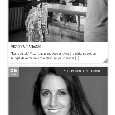
VICTORIA PIANASSO
"Reste simple" Victoria nous propose un show à l’américaine avec un
budget de kermesse. Entre stand-up, personnages [...]
06
TALENTS AIGUILLES - HUMOUR
MAR