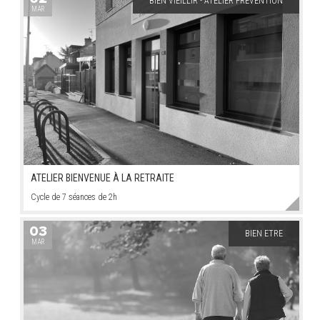
BIEN VIEILLIR - ATELIER PRÉVENTION
MAR
ATELIER BIENVENUE À LA RETRAITE
Cycle de 7 séances de 2h
03
BIEN ETRE
MAR