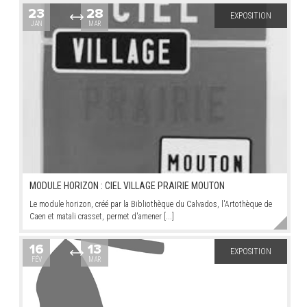
23
28
EXPOSITION
JAN
MAR
ARRÊTÉS MUNICIPAUX
DÉLIBÉRATIONS
MODULE HORIZON : CIEL VILLAGE PRAIRIE MOUTON
Le module horizon, créé par la Bibliothèque du Calvados, l'Artothèque de
Caen et matali crasset, permet d'amener [...]
16
13
EXPOSITION
FÉV
MAR