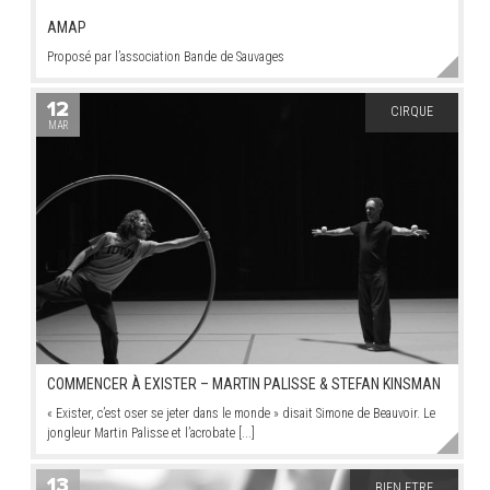
AMAP
Proposé par l’association Bande de Sauvages
12
CIRQUE
MAR
COMMENCER À EXISTER – MARTIN PALISSE & STEFAN KINSMAN
« Exister, c’est oser se jeter dans le monde » disait Simone de Beauvoir. Le
jongleur Martin Palisse et l’acrobate [...]
13
BIEN ETRE