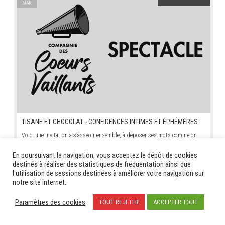
MAR
TISANE ET CHOCOLAT - CONFIDENCES INTIMES ET ÉPHÉMÈRES
Voici une invitation à s’asseoir ensemble, à déposer ses mots comme on
dépose une tasse chaude entre ses mains. [...]
En poursuivant la navigation, vous acceptez le dépôt de cookies
destinés à réaliser des statistiques de fréquentation ainsi que
14
STAGE - TALENTS AIGUILLES
l'utilisation de sessions destinées à améliorer votre navigation sur
MAR
notre site internet.
Paramètres des cookies
TOUT REJETER
ACCEPTER TOUT