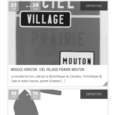
23
28
EXPOSITION
JAN
MAR
ARRÊTÉS MUNICIPAUX
DÉLIBÉRATIONS
MODULE HORIZON : CIEL VILLAGE PRAIRIE MOUTON
Le module horizon, créé par la Bibliothèque du Calvados, l'Artothèque de
Caen et matali crasset, permet d'amener [...]
16
13
EXPOSITION
FÉV
MAR