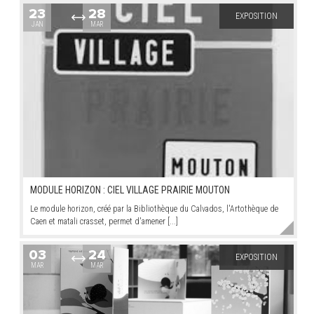
23
28
EXPOSITION
JAN
MAR
ARRÊTÉS MUNICIPAUX
DÉLIBÉRATIONS
MODULE HORIZON : CIEL VILLAGE PRAIRIE MOUTON
Le module horizon, créé par la Bibliothèque du Calvados, l'Artothèque de
Caen et matali crasset, permet d'amener [...]
03
24
EXPOSITION
MAR
MAR