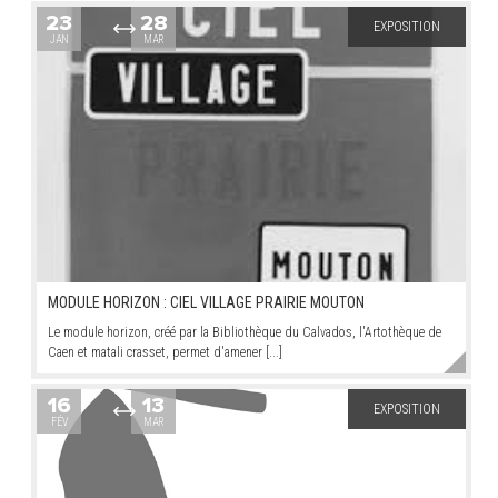
23
28
EXPOSITION
JAN
MAR
ARRÊTÉS MUNICIPAUX
DÉLIBÉRATIONS
MODULE HORIZON : CIEL VILLAGE PRAIRIE MOUTON
Le module horizon, créé par la Bibliothèque du Calvados, l'Artothèque de
Caen et matali crasset, permet d'amener [...]
16
13
EXPOSITION
FÉV
MAR