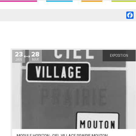
F
23
28
EXPOSITION
JAN
MAR