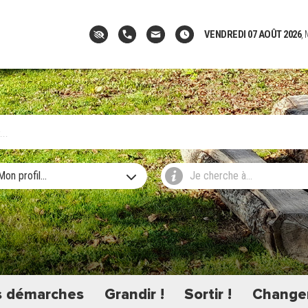
VENDREDI 07 AOÛT 2026
,
Mon profil...
Je cherche à...
 démarches
Grandir !
Sortir !
Changer