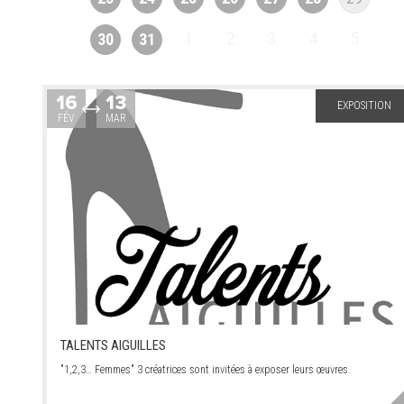
1
2
3
4
5
30
31
16
13
EXPOSITION
FÉV
MAR
TALENTS AIGUILLES
"1,2,3… Femmes" 3 créatrices sont invitées à exposer leurs œuvres.