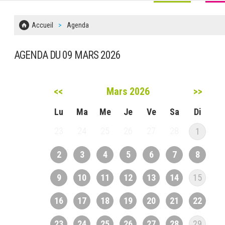
Accueil
Agenda
AGENDA DU 09 MARS 2026
<<
Mars 2026
>>
Lu
Ma
Me
Je
Ve
Sa
Di
23
24
25
26
27
28
1
2
3
4
5
6
7
8
9
10
11
12
13
14
15
16
17
18
19
20
21
22
23
24
25
26
27
28
29