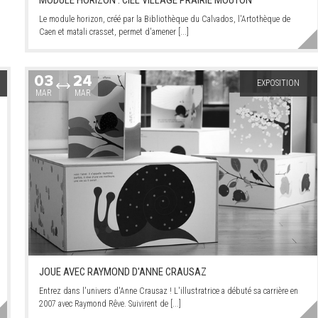
MODULE HORIZON : CIEL VILLAGE PRAIRIE MOUTON
Le module horizon, créé par la Bibliothèque du Calvados, l'Artothèque de
Caen et matali crasset, permet d'amener [...]
03
24
EXPOSITION
MAR
MAR
JOUE AVEC RAYMOND D'ANNE CRAUSAZ
Entrez dans l'univers d'Anne Crausaz ! L'illustratrice a débuté sa carrière en
2007 avec Raymond Rêve. Suivirent de [...]