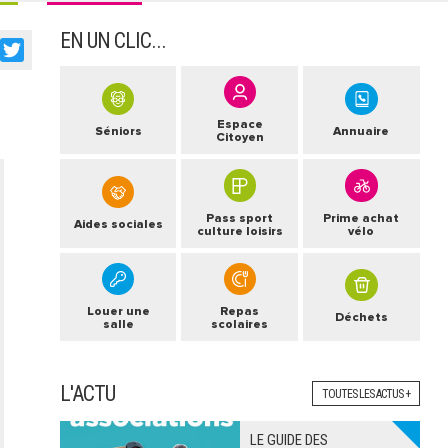
EN UN CLIC...
acebook
Twitter
Espace
Séniors
Annuaire
Citoyen
Pass sport
Prime achat
Aides sociales
culture loisirs
vélo
Louer une
Repas
Déchets
salle
scolaires
L'ACTU
TOUTES LES ACTUS +
LE GUIDE DES