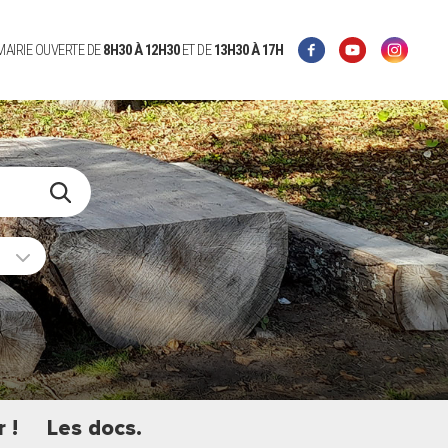
 MAIRIE OUVERTE DE
8H30 À 12H30
ET DE
13H30 À 17H
 !
Les docs.