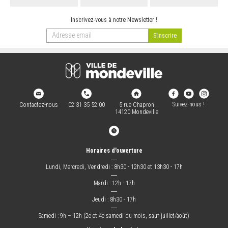
Inscrivez-vous à notre Newsletter !
ARRÊTÉS MUNICIPAUX
DÉLIBÉRATIONS
Suivez-nous !
Contactez-nous
02 31 35 52 00
5 rue Chapron
14120 Mondeville
Horaires d'ouverture
―
Lundi, Mercredi, Vendredi : 8h30 - 12h30 et 13h30 - 17h
―
Mardi : 12h - 17h
―
Jeudi : 8h30 - 17h
―
Samedi : 9h – 12h (2e et 4e samedi du mois, sauf juillet/août)