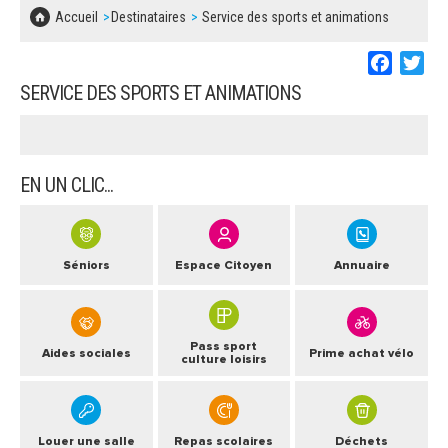
SOLIDARITÉ, LOGEMENT
MARCHÉS PUBLICS
Accueil
Destinataires
Service des sports et animations
BESOIN D'UNE AIDE ?
COMMUNIQUÉS DE PRESSE
ÉTAT CIVIL, PAPIERS…
PLAN LOCAL D'URBANISME
Faceboo
Twi
LES ASSOCIATIONS
CONCERTATIONS PUBLIQUES
SERVICE DES SPORTS ET ANIMATIONS
SÉNIORS
DOCUMENT D'INFORMATION COMMUNAL
SUR LES RISQUES MAJEURS
EMPLOI
EN UN CLIC...
REGLEMENT LOCAL DE PUBLICITÉ
URBANISME
DECLARATION DE DEMARCHAGE
POLICE MUNICIPALE
Séniors
Espace Citoyen
Annuaire
DOSSIER DE DEMANDE DE SUBVENTION
DECHETS
DEMANDE DE PRÊT DE MATERIEL
Pass sport
Aides sociales
Prime achat vélo
SIGNALEMENTS
culture loisirs
FICHE D'ORGANISATION MANIFESTATION
PLAN D'ACTION MUNICIPAL
Louer une salle
Repas scolaires
Déchets