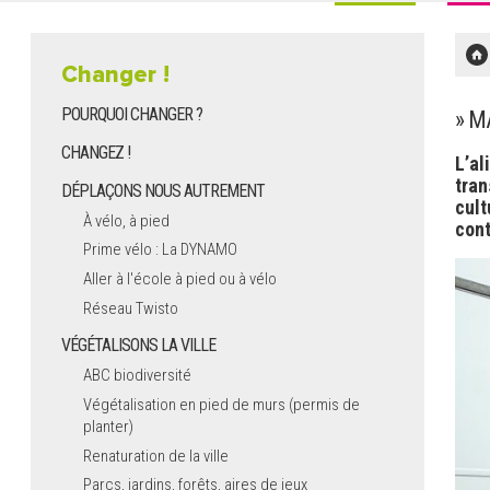
Changer !
POURQUOI CHANGER ?
» 
CHANGEZ !
L’al
tran
DÉPLAÇONS NOUS AUTREMENT
cult
À vélo, à pied
cont
Prime vélo : La DYNAMO
Aller à l'école à pied ou à vélo
Réseau Twisto
VÉGÉTALISONS LA VILLE
ABC biodiversité
Végétalisation en pied de murs (permis de
planter)
Renaturation de la ville
Parcs, jardins, forêts, aires de jeux