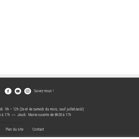
Suivez-nous !
i : 9h – 12h (2e et 4e samedi du mois, sauf juillet/août)
h à 17h
―
Jeudi : Mairie ouverte de 8h30 à 17h
Plan du site
Contact