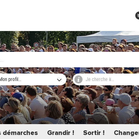
Mon profil...
Je cherche à...
 démarches
Grandir !
Sortir !
Changer