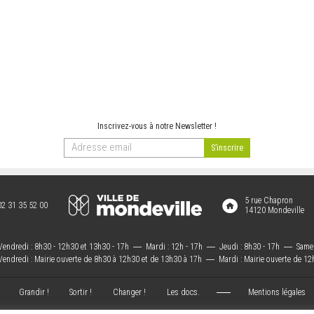
Inscrivez-vous à notre Newsletter !
5 rue Chapron
02 31 35 52 00
14120 Mondeville
Vendredi : 8h30 - 12h30 et 13h30 - 17h
―
Mardi : 12h - 17h
―
Jeudi : 8h30 - 17h
―
Samed
Vendredi : Mairie ouverte de 8h30 à 12h30 et de 13h30 à 17h
―
Mardi : Mairie ouverte de 12
Grandir !
Sortir !
Changer !
Les docs.
Mentions légales