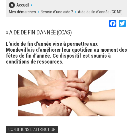
SOLIDARITÉ, LOGEMENT
MARCHÉS PUBLICS
Accueil
BESOIN D'UNE AIDE ?
COMMUNIQUÉS DE PRESSE
Mes démarches
Besoin d’une aide ?
Aide de fin d’année (CCAS)
ÉTAT CIVIL, PAPIERS…
PLAN LOCAL D'URBANISME
Faceboo
Twi
LES ASSOCIATIONS
CONCERTATIONS PUBLIQUES
SÉNIORS
» AIDE DE FIN D’ANNÉE (CCAS)
DOCUMENT D'INFORMATION COMMUNAL
SUR LES RISQUES MAJEURS
L'aide de fin d'année vise à permettre aux
EMPLOI
Mondevillais d’améliorer leur quotidien au moment des
REGLEMENT LOCAL DE PUBLICITÉ
fêtes de fin d’année. Ce dispositif est soumis à
conditions de ressources.
URBANISME
DECLARATION DE DEMARCHAGE
POLICE MUNICIPALE
DOSSIER DE DEMANDE DE SUBVENTION
DECHETS
DEMANDE DE PRÊT DE MATERIEL
SIGNALEMENTS
FICHE D'ORGANISATION MANIFESTATION
CONDITIONS D’ATTRIBUTION
PLAN D'ACTION MUNICIPAL