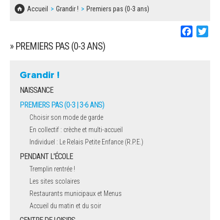
SOLIDARITÉ, LOGEMENT
MARCHÉS PUBLICS
Accueil
Grandir !
Premiers pas (0-3 ans)
BESOIN D'UNE AIDE ?
COMMUNIQUÉS DE PRESSE
ÉTAT CIVIL, PAPIERS…
PLAN LOCAL D'URBANISME
Faceboo
Twi
LES ASSOCIATIONS
CONCERTATIONS PUBLIQUES
» PREMIERS PAS (0-3 ANS)
SÉNIORS
DOCUMENT D'INFORMATION COMMUNAL
SUR LES RISQUES MAJEURS
Grandir !
EMPLOI
NAISSANCE
REGLEMENT LOCAL DE PUBLICITÉ
URBANISME
PREMIERS PAS (0-3 | 3-6 ANS)
DECLARATION DE DEMARCHAGE
Choisir son mode de garde
POLICE MUNICIPALE
En collectif : crèche et multi-accueil
DOSSIER DE DEMANDE DE SUBVENTION
Individuel : Le Relais Petite Enfance (R.P.E.)
DECHETS
PENDANT L'ÉCOLE
DEMANDE DE PRÊT DE MATERIEL
Tremplin rentrée !
SIGNALEMENTS
Les sites scolaires
FICHE D'ORGANISATION MANIFESTATION
Restaurants municipaux et Menus
Accueil du matin et du soir
PLAN D'ACTION MUNICIPAL