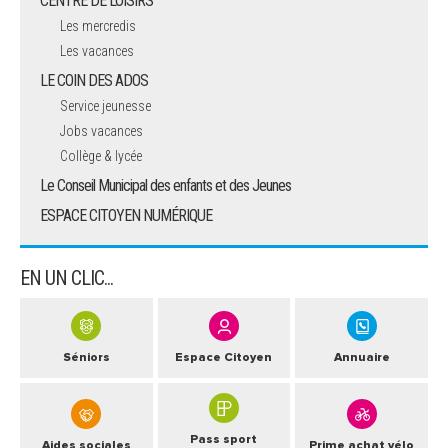
CENTRE DE LOISIRS
Les mercredis
ARRÊTÉS MUNICIPAUX
Les vacances
LE COIN DES ADOS
DÉLIBÉRATIONS
Service jeunesse
Jobs vacances
Collège & lycée
Le Conseil Municipal des enfants et des Jeunes
ESPACE CITOYEN NUMÉRIQUE
EN UN CLIC...
Séniors
Espace Citoyen
Annuaire
Pass sport
Aides sociales
Prime achat vélo