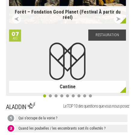
Forêt – Fondation Good Planet (Festival À partir du
réel)
07
RESTAURATION
AOÛ
Cantine
ALADDIN
Le TOP 10 des questions que vous nous posez
1
Qui s’occupe de la voirie ?
2
Quand les poubelles / les encombrants sont ils collectés ?