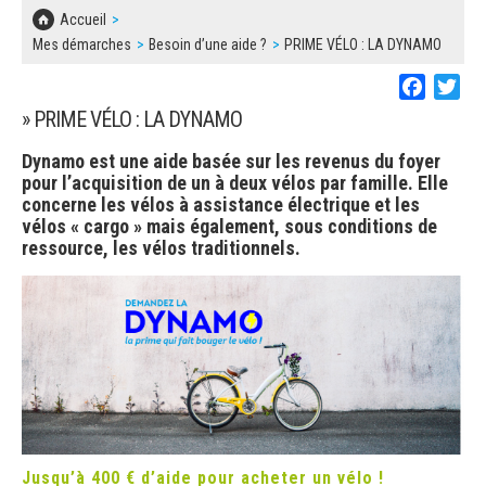
SOLIDARITÉ, LOGEMENT
MARCHÉS PUBLICS
Accueil
BESOIN D'UNE AIDE ?
COMMUNIQUÉS DE PRESSE
Mes démarches
Besoin d’une aide ?
PRIME VÉLO : LA DYNAMO
ÉTAT CIVIL, PAPIERS…
PLAN LOCAL D'URBANISME
Faceboo
Twi
LES ASSOCIATIONS
CONCERTATIONS PUBLIQUES
SÉNIORS
» PRIME VÉLO : LA DYNAMO
DOCUMENT D'INFORMATION COMMUNAL
SUR LES RISQUES MAJEURS
Dynamo est une aide basée sur les revenus du foyer
EMPLOI
pour l’acquisition de un à deux vélos par famille. Elle
REGLEMENT LOCAL DE PUBLICITÉ
concerne les vélos à assistance électrique et les
vélos « cargo » mais également, sous conditions de
URBANISME
ressource, les vélos traditionnels.
DECLARATION DE DEMARCHAGE
POLICE MUNICIPALE
DOSSIER DE DEMANDE DE SUBVENTION
DECHETS
DEMANDE DE PRÊT DE MATERIEL
SIGNALEMENTS
FICHE D'ORGANISATION MANIFESTATION
PLAN D'ACTION MUNICIPAL
Jusqu’à 400 € d’aide pour acheter un vélo !