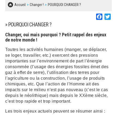
SOLIDARITÉ, LOGEMENT
MARCHÉS PUBLICS
Accueil
Changer !
POURQUOI CHANGER ?
BESOIN D'UNE AIDE ?
COMMUNIQUÉS DE PRESSE
ÉTAT CIVIL, PAPIERS…
PLAN LOCAL D'URBANISME
Faceboo
Twi
LES ASSOCIATIONS
CONCERTATIONS PUBLIQUES
» POURQUOI CHANGER ?
SÉNIORS
DOCUMENT D'INFORMATION COMMUNAL
Changer, oui mais pourquoi ? Petit rappel des enjeux
SUR LES RISQUES MAJEURS
de notre monde !
EMPLOI
REGLEMENT LOCAL DE PUBLICITÉ
Toutes les activités humaines (manger, se déplacer,
URBANISME
se loger, travailler, etc.) exercent des pressions
importantes sur l’environnement de part l’énergie
DECLARATION DE DEMARCHAGE
consommée (l’usage des énergies fossiles émet des
POLICE MUNICIPALE
gaz à effet de serre), l’utilisation des terres pour
DOSSIER DE DEMANDE DE SUBVENTION
l’agriculture ou la construction, l’usage de produits
DECHETS
chimiques, etc. Que l’action de l’Homme ait des
DEMANDE DE PRÊT DE MATERIEL
impacts sur le milieu n’est pas nouveau (c’est le cas
SIGNALEMENTS
depuis le néolithique) mais depuis le XXème siècle,
c’est trop rapide et trop important.
FICHE D'ORGANISATION MANIFESTATION
Les trois enjeux actuels peuvent se résumer ainsi :
PLAN D'ACTION MUNICIPAL