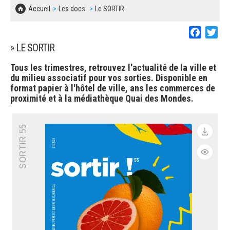
SOLIDARITÉ, LOGEMENT
MARCHÉS PUBLICS
Accueil
Les docs.
Le SORTIR
BESOIN D'UNE AIDE ?
COMMUNIQUÉS DE PRESSE
ÉTAT CIVIL, PAPIERS…
PLAN LOCAL D'URBANISME
Faceboo
Twi
LES ASSOCIATIONS
CONCERTATIONS PUBLIQUES
» LE SORTIR
SÉNIORS
DOCUMENT D'INFORMATION COMMUNAL
Tous les trimestres, retrouvez l'actualité de la ville et
SUR LES RISQUES MAJEURS
du milieu associatif pour vos sorties. Disponible en
EMPLOI
format papier à l'hôtel de ville, ans les commerces de
REGLEMENT LOCAL DE PUBLICITÉ
proximité et à la médiathèque Quai des Mondes.
URBANISME
DECLARATION DE DEMARCHAGE
SORTIR 55
POLICE MUNICIPALE
DOSSIER DE DEMANDE DE SUBVENTION
DECHETS
DEMANDE DE PRÊT DE MATERIEL
SIGNALEMENTS
FICHE D'ORGANISATION MANIFESTATION
PLAN D'ACTION MUNICIPAL