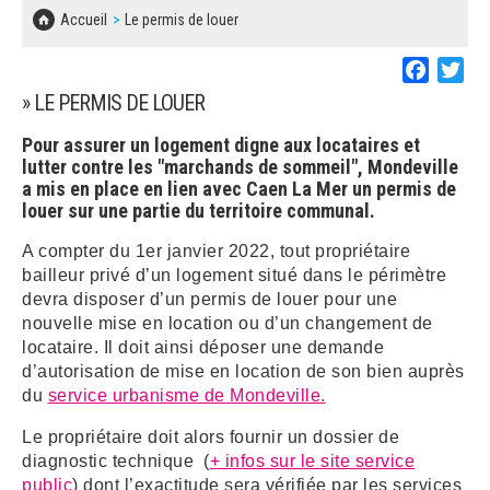
SOLIDARITÉ, LOGEMENT
MARCHÉS PUBLICS
Accueil
Le permis de louer
BESOIN D'UNE AIDE ?
COMMUNIQUÉS DE PRESSE
ÉTAT CIVIL, PAPIERS…
PLAN LOCAL D'URBANISME
Faceboo
Twi
LES ASSOCIATIONS
CONCERTATIONS PUBLIQUES
» LE PERMIS DE LOUER
SÉNIORS
DOCUMENT D'INFORMATION COMMUNAL
Pour assurer un logement digne aux locataires et
SUR LES RISQUES MAJEURS
lutter contre les "marchands de sommeil", Mondeville
EMPLOI
a mis en place en lien avec Caen La Mer un permis de
REGLEMENT LOCAL DE PUBLICITÉ
louer sur une partie du territoire communal.
URBANISME
A compter du 1er janvier 2022, tout propriétaire
DECLARATION DE DEMARCHAGE
bailleur privé d’un logement situé dans le périmètre
POLICE MUNICIPALE
devra disposer d’un permis de louer pour une
DOSSIER DE DEMANDE DE SUBVENTION
nouvelle mise en location ou d’un changement de
DECHETS
locataire. Il doit ainsi déposer une demande
DEMANDE DE PRÊT DE MATERIEL
d’autorisation de mise en location de son bien auprès
SIGNALEMENTS
du
service urbanisme de Mondeville.
FICHE D'ORGANISATION MANIFESTATION
Le propriétaire doit alors fournir un dossier de
diagnostic technique (
+ infos sur le site service
PLAN D'ACTION MUNICIPAL
public
) dont l’exactitude sera vérifiée par les services