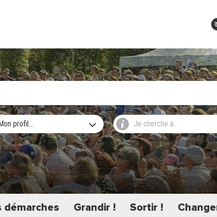
Mon profil...
Je cherche à...
 démarches
Grandir !
Sortir !
Changer