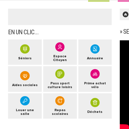
» S
EN UN CLIC...
Espace
Séniors
Annuaire
Citoyen
Pass sport
Prime achat
Aides sociales
culture loisirs
vélo
Louer une
Repas
Déchets
salle
scolaires