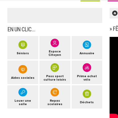
» F
EN UN CLIC...
Espace
Séniors
Annuaire
Citoyen
Pass sport
Prime achat
Aides sociales
culture loisirs
vélo
Louer une
Repas
Déchets
salle
scolaires