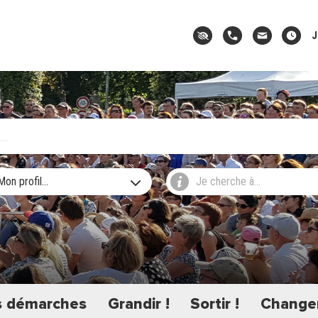
J
Mon profil...
Je cherche à...
 démarches
Grandir !
Sortir !
Changer