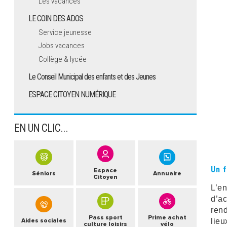
Les vacances
LE COIN DES ADOS
Service jeunesse
Jobs vacances
Collège & lycée
Le Conseil Municipal des enfants et des Jeunes
ESPACE CITOYEN NUMÉRIQUE
EN UN CLIC...
Un 
Espace
Séniors
Annuaire
Citoyen
L’en
d’ac
rend
Pass sport
Prime achat
lieu
Aides sociales
culture loisirs
vélo