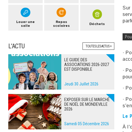
Sur 
serv
parf
Louer une
Repas
Déchets
salle
scolaires
Pou
L'ACTU
TOUTES LES ACTUS +
· Po
acc
LE GUIDE DES
ASSOCIATIONS 2026-2027
EST DISPONIBLE
· Po
pour
Jeudi 30 Juillet 2026
· Po
· Po
EXPOSER SUR LE MARCHÉ
DE NOËL DE MONDEVILLE
s’en
2026
Le 
Samedi 05 Décembre 2026
À l’