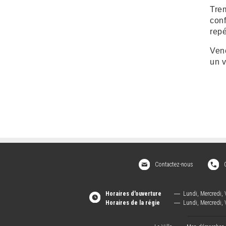
Trem
conf
repé
Vene
un v
Contactez-nous
Horaires d'ouverture
―
Lundi, Mercredi, 
Horaires de la régie
―
Lundi, Mercredi, 