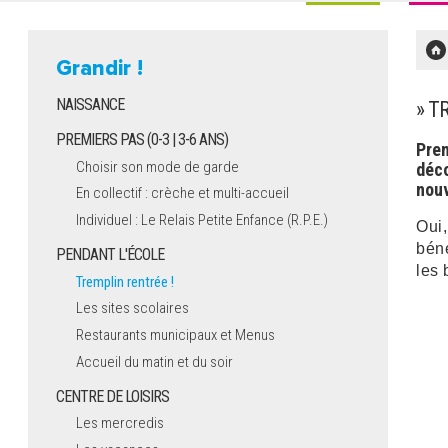
Grandir !
NAISSANCE
» T
PREMIERS PAS (0-3 | 3-6 ANS)
Prem
Choisir son mode de garde
déco
nouv
En collectif : crèche et multi-accueil
Individuel : Le Relais Petite Enfance (R.P.E.)
Oui,
béné
PENDANT L'ÉCOLE
les 
Tremplin rentrée !
Les sites scolaires
Restaurants municipaux et Menus
Accueil du matin et du soir
CENTRE DE LOISIRS
Les mercredis