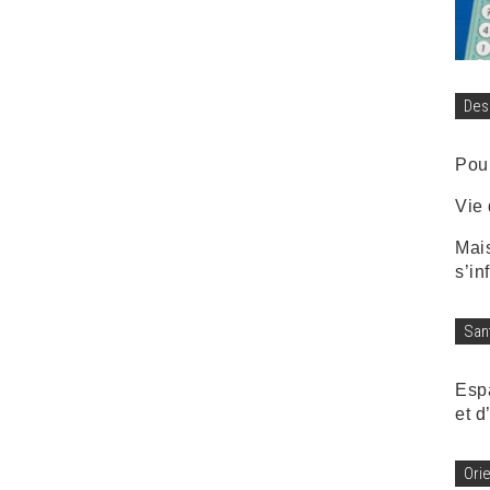
Des
Pour
Vie
Mais
s’in
San
Espa
et d
Orie