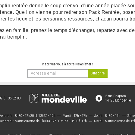
plin rentrée donne le coup d’envoi d’une année placée sous
iance. Que l’on vienne pour retirer son Pack Rentrée, pose
rer les lieux et les personnes ressources, chacun pourra tr
z en famille, prenez le temps d’échanger, repartez avec des 
rai tremplin.
Inscrivez-vous à notre Newsletter !
5 rue Chapron
02 31 35 52 00
14120 Mondeville
Vendredi : 8h30 - 12h30 et 13h30 - 17h
―
Mardi : 12h - 17h
―
Jeudi : 8h30 - 17h
―
Samed
Vendredi : Mairie ouverte de 8h30 à 12h30 et de 13h30 à 17h
―
Mardi : Mairie ouverte de 12