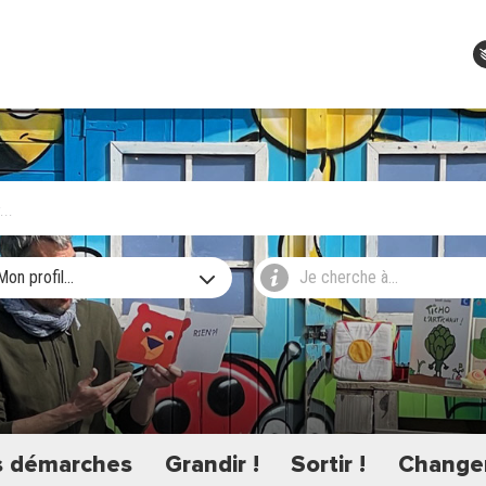
Mon profil...
Je cherche à...
 démarches
Grandir !
Sortir !
Changer