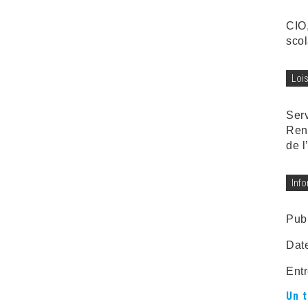
CIO,
scol
Loi
Ser
Rena
de l
Inf
Publ
Date
Entr
Un 