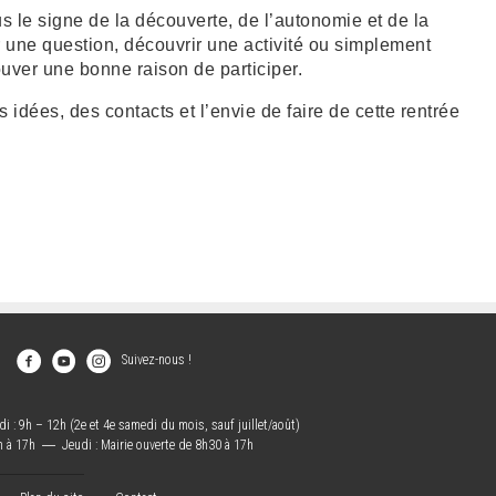
 le signe de la découverte, de l’autonomie et de la
r une question, découvrir une activité ou simplement
ouver une bonne raison de participer.
idées, des contacts et l’envie de faire de cette rentrée
Suivez-nous !
i : 9h – 12h (2e et 4e samedi du mois, sauf juillet/août)
h à 17h
―
Jeudi : Mairie ouverte de 8h30 à 17h