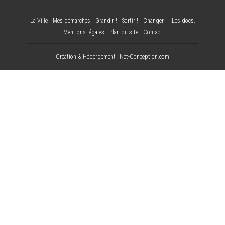
La Ville
Mes démarches
Grandir !
Sortir !
Changer !
Les docs.
Mentions légales
Plan du site
Contact
Création & Hébergement : Net-Conception.com