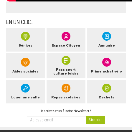
ARRÊTÉS MUNICIPAUX
DÉLIBÉRATIONS
EN UN CLIC...
Séniors
Espace Citoyen
Annuaire
Pass sport
Aides sociales
Prime achat vélo
culture loisirs
Louer une salle
Repas scolaires
Déchets
Inscrivez-vous à notre Newsletter !