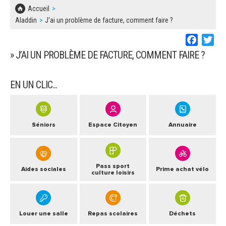
SOLIDARITÉ, LOGEMENT
MARCHÉS PUBLICS
Accueil
BESOIN D'UNE AIDE ?
COMMUNIQUÉS DE PRESSE
Aladdin
J’ai un problème de facture, comment faire ?
ÉTAT CIVIL, PAPIERS…
PLAN LOCAL D'URBANISME
Faceboo
Twi
LES ASSOCIATIONS
CONCERTATIONS PUBLIQUES
SÉNIORS
» J’AI UN PROBLÈME DE FACTURE, COMMENT FAIRE ?
DOCUMENT D'INFORMATION COMMUNAL
SUR LES RISQUES MAJEURS
EMPLOI
EN UN CLIC...
REGLEMENT LOCAL DE PUBLICITÉ
URBANISME
DECLARATION DE DEMARCHAGE
Séniors
Espace Citoyen
Annuaire
POLICE MUNICIPALE
DOSSIER DE DEMANDE DE SUBVENTION
DECHETS
Pass sport
DEMANDE DE PRÊT DE MATERIEL
Aides sociales
Prime achat vélo
culture loisirs
SIGNALEMENTS
FICHE D'ORGANISATION MANIFESTATION
Louer une salle
Repas scolaires
Déchets
PLAN D'ACTION MUNICIPAL