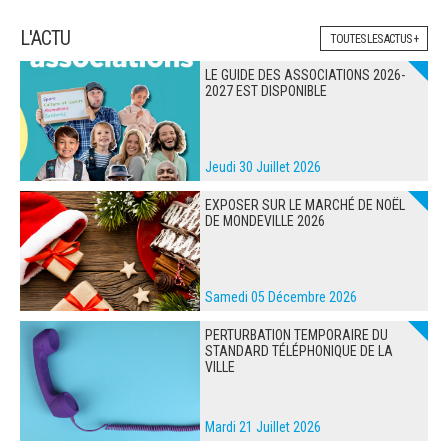
L'ACTU
TOUTES LES ACTUS +
ARRÊTÉS MUNICIPAUX
LE GUIDE DES ASSOCIATIONS 2026-
2027 EST DISPONIBLE
DÉLIBÉRATIONS
Jeudi 30 Juillet 2026
EXPOSER SUR LE MARCHÉ DE NOËL
DE MONDEVILLE 2026
Samedi 05 Décembre 2026
PERTURBATION TEMPORAIRE DU
STANDARD TÉLÉPHONIQUE DE LA
VILLE
Mardi 21 Juillet 2026