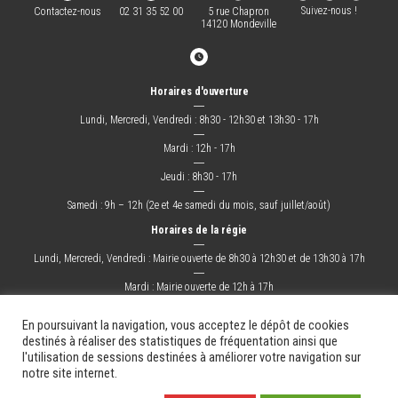
Suivez-nous !
Contactez-nous
02 31 35 52 00
5 rue Chapron
14120 Mondeville
Horaires d'ouverture
―
Lundi, Mercredi, Vendredi : 8h30 - 12h30 et 13h30 - 17h
―
Mardi : 12h - 17h
―
Jeudi : 8h30 - 17h
―
Samedi : 9h – 12h (2e et 4e samedi du mois, sauf juillet/août)
Horaires de la régie
―
Lundi, Mercredi, Vendredi : Mairie ouverte de 8h30 à 12h30 et de 13h30 à 17h
―
Mardi : Mairie ouverte de 12h à 17h
―
Jeudi : Mairie ouverte de 8h30 à 17h
En poursuivant la navigation, vous acceptez le dépôt de cookies
destinés à réaliser des statistiques de fréquentation ainsi que
l'utilisation de sessions destinées à améliorer votre navigation sur
La Ville
Mes démarches
Grandir !
Sortir !
Changer !
Les docs.
notre site internet.
Mentions légales
Plan du site
Contact