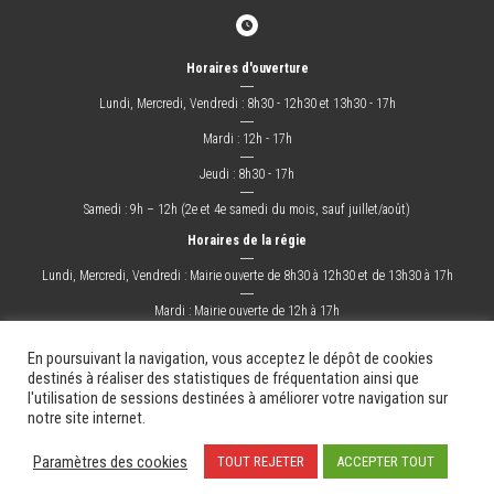
Horaires d'ouverture
―
Lundi, Mercredi, Vendredi : 8h30 - 12h30 et 13h30 - 17h
―
Mardi : 12h - 17h
―
Jeudi : 8h30 - 17h
―
Samedi : 9h – 12h (2e et 4e samedi du mois, sauf juillet/août)
Horaires de la régie
―
Lundi, Mercredi, Vendredi : Mairie ouverte de 8h30 à 12h30 et de 13h30 à 17h
―
Mardi : Mairie ouverte de 12h à 17h
―
Jeudi : Mairie ouverte de 8h30 à 17h
En poursuivant la navigation, vous acceptez le dépôt de cookies
destinés à réaliser des statistiques de fréquentation ainsi que
l'utilisation de sessions destinées à améliorer votre navigation sur
La Ville
Mes démarches
Grandir !
Sortir !
Changer !
Les docs.
notre site internet.
Mentions légales
Plan du site
Contact
Paramètres des cookies
TOUT REJETER
ACCEPTER TOUT
Création & Hébergement : Net-Conception.com