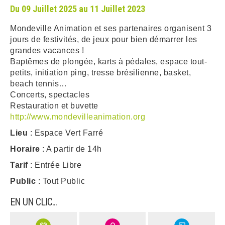
Du 09 Juillet 2025 au 11 Juillet 2023
ARRÊTÉS MUNICIPAUX
Mondeville Animation et ses partenaires organisent 3
jours de festivités, de jeux pour bien démarrer les
DÉLIBÉRATIONS
grandes vacances !
Baptêmes de plongée, karts à pédales, espace tout-
petits, initiation ping, tresse brésilienne, basket,
beach tennis…
Concerts, spectacles
Restauration et buvette
http://www.mondevilleanimation.org
Lieu
: Espace Vert Farré
Horaire
: A partir de 14h
Tarif
: Entrée Libre
Public
: Tout Public
EN UN CLIC...