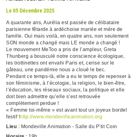
Le 05 Décembre 2025
ARRÊTÉS MUNICIPAUX
A quarante ans, Aurélia est passée de célibataire
DÉLIBÉRATIONS
parisienne fêtarde à ardéchoise mariée et mère de
famille. Oui mais voilà, en quatre ans, non seulement
SON monde a changé mais LE monde a changé !
Le mouvement MeToo a pris de l’ampleur, Greta
Thunberg a bousculé notre conscience écologique,
les trottinettes ont envahi Paris et, cerise sur le
gâteau, une pandémie nous a cloué le bec.
Pendant ce temps-là, elle a eu le temps de repenser à
son féminisme, à l’écologie, la religion, le bien-être,
l’éducation, les réseaux sociaux, la politique et elle
doit bien admettre qu’elle s’est retrouvée
complètement perdue !
« Femme toi-même » est avant tout un joyeux bordel
festif !
http://www.mondevilleanimation.org
Lieu
: Mondeville Animation - Salle du P'tit Coin
Horaire
: 19h