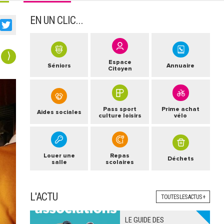
EN UN CLIC...
acebook
Twitter
⟩
Espace
Séniors
Annuaire
Citoyen
Pass sport
Prime achat
Aides sociales
culture loisirs
vélo
Louer une
Repas
Déchets
salle
scolaires
L'ACTU
TOUTES LES ACTUS +
LE GUIDE DES