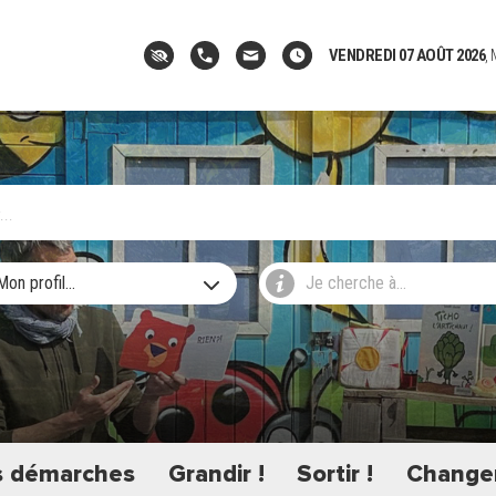
VENDREDI 07 AOÛT 2026
,
Mon profil...
Je cherche à...
 démarches
Grandir !
Sortir !
Changer