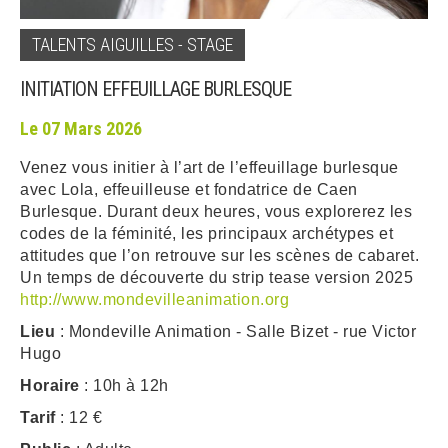
ARRÊTÉS MUNICIPAUX
TALENTS AIGUILLES - STAGE
INITIATION EFFEUILLAGE BURLESQUE
DÉLIBÉRATIONS
Le 07 Mars 2026
Venez vous initier à l’art de l’effeuillage burlesque
avec Lola, effeuilleuse et fondatrice de Caen
Burlesque. Durant deux heures, vous explorerez les
codes de la féminité, les principaux archétypes et
attitudes que l’on retrouve sur les scènes de cabaret.
Un temps de découverte du strip tease version 2025
http://www.mondevilleanimation.org
Lieu
: Mondeville Animation - Salle Bizet - rue Victor
Hugo
Horaire
: 10h à 12h
Tarif
: 12 €