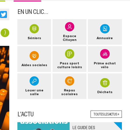
EN UN CLIC...
acebook
Twitter
⟩
Espace
Séniors
Annuaire
Citoyen
Pass sport
Prime achat
Aides sociales
culture loisirs
vélo
Louer une
Repas
Déchets
salle
scolaires
L'ACTU
TOUTES LES ACTUS +
LE GUIDE DES