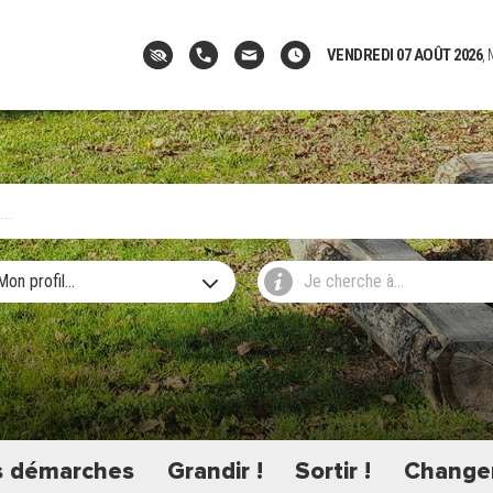
VENDREDI 07 AOÛT 2026
,
Mon profil...
Je cherche à...
 démarches
Grandir !
Sortir !
Changer