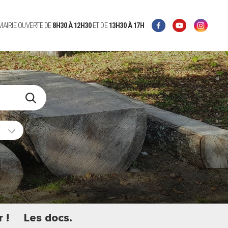
 MAIRIE OUVERTE DE
8H30 À 12H30
ET DE
13H30 À 17H
 !
Les docs.