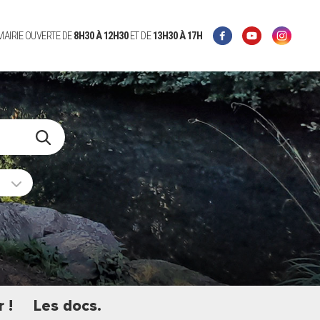
 MAIRIE OUVERTE DE
8H30 À 12H30
ET DE
13H30 À 17H
 !
Les docs.