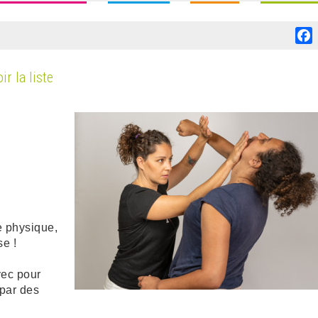
F
ir la liste
e physique,
e !
vec pour
 par des