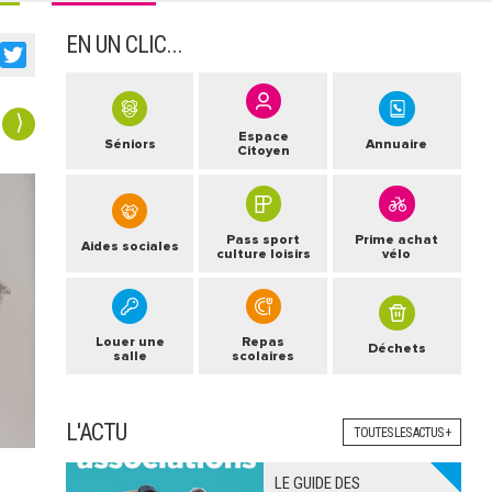
EN UN CLIC...
acebook
Twitter
⟩
Espace
Séniors
Annuaire
Citoyen
Pass sport
Prime achat
Aides sociales
culture loisirs
vélo
Louer une
Repas
Déchets
salle
scolaires
L'ACTU
TOUTES LES ACTUS +
LE GUIDE DES