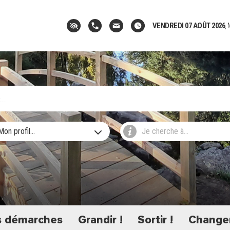
VENDREDI 07 AOÛT 2026
,
Mon profil...
Je cherche à...
 démarches
Grandir !
Sortir !
Changer