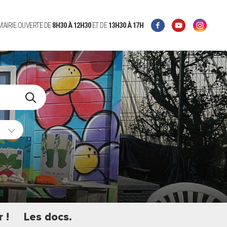
 MAIRIE OUVERTE DE
8H30 À 12H30
ET DE
13H30 À 17H
 !
Les docs.