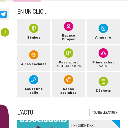
EN UN CLIC...
acebook
Twitter
⟩
Espace
Séniors
Annuaire
Citoyen
Pass sport
Prime achat
Aides sociales
culture loisirs
vélo
Louer une
Repas
Déchets
salle
scolaires
L'ACTU
TOUTES LES ACTUS +
LE GUIDE DES