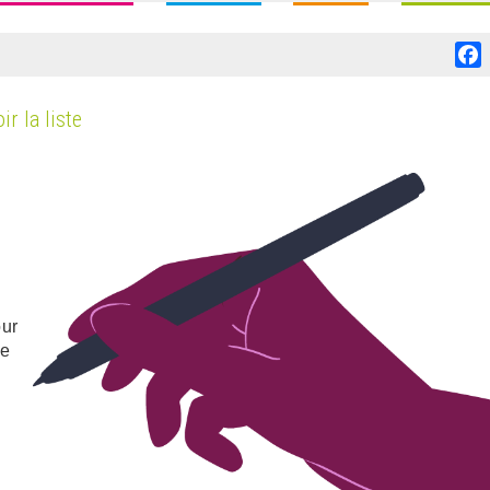
F
ir la liste
our
me