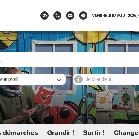
VENDREDI 07 AOÛT 2026
,
Mon profil...
Je cherche à...
 démarches
Grandir !
Sortir !
Changer