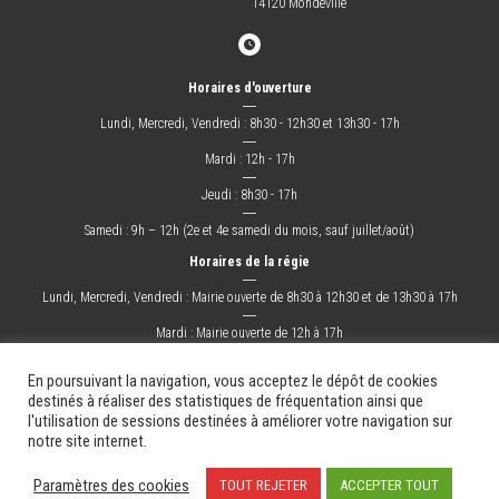
14120 Mondeville
Horaires d'ouverture
―
Lundi, Mercredi, Vendredi : 8h30 - 12h30 et 13h30 - 17h
―
Mardi : 12h - 17h
―
Jeudi : 8h30 - 17h
―
Samedi : 9h – 12h (2e et 4e samedi du mois, sauf juillet/août)
Horaires de la régie
―
Lundi, Mercredi, Vendredi : Mairie ouverte de 8h30 à 12h30 et de 13h30 à 17h
―
Mardi : Mairie ouverte de 12h à 17h
―
Jeudi : Mairie ouverte de 8h30 à 17h
En poursuivant la navigation, vous acceptez le dépôt de cookies
destinés à réaliser des statistiques de fréquentation ainsi que
l'utilisation de sessions destinées à améliorer votre navigation sur
La Ville
Mes démarches
Grandir !
Sortir !
Changer !
Les docs.
notre site internet.
Mentions légales
Plan du site
Contact
Paramètres des cookies
TOUT REJETER
ACCEPTER TOUT