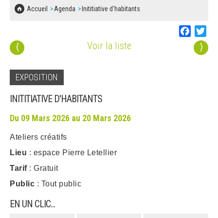
SOLIDARITÉ, LOGEMENT
MARCHÉS PUBLICS
Accueil
Agenda
Inititiative d'habitants
BESOIN D'UNE AIDE ?
COMMUNIQUÉS DE PRESSE
ÉTAT CIVIL, PAPIERS…
PLAN LOCAL D'URBANISME
Faceboo
Twi
LES ASSOCIATIONS
CONCERTATIONS PUBLIQUES
Voir la liste
⟨
⟩
SÉNIORS
DOCUMENT D'INFORMATION COMMUNAL
SUR LES RISQUES MAJEURS
EMPLOI
EXPOSITION
REGLEMENT LOCAL DE PUBLICITÉ
INITITIATIVE D'HABITANTS
URBANISME
DECLARATION DE DEMARCHAGE
Du 09 Mars 2026 au 20 Mars 2026
POLICE MUNICIPALE
Ateliers créatifs
DOSSIER DE DEMANDE DE SUBVENTION
DECHETS
Lieu
: espace Pierre Letellier
DEMANDE DE PRÊT DE MATERIEL
Tarif
: Gratuit
SIGNALEMENTS
Public
: Tout public
FICHE D'ORGANISATION MANIFESTATION
EN UN CLIC...
PLAN D'ACTION MUNICIPAL