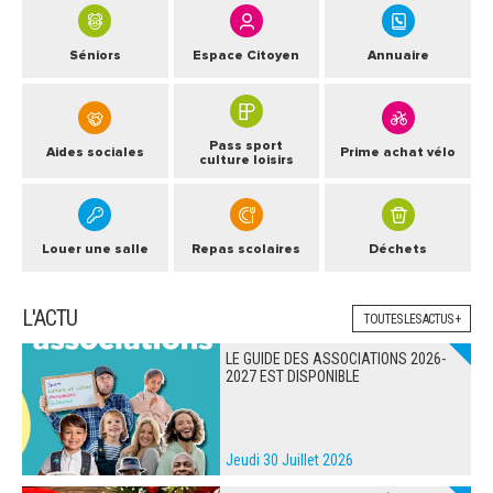
ARRÊTÉS MUNICIPAUX
Séniors
Espace Citoyen
Annuaire
DÉLIBÉRATIONS
Pass sport
Aides sociales
Prime achat vélo
culture loisirs
Louer une salle
Repas scolaires
Déchets
L'ACTU
TOUTES LES ACTUS +
LE GUIDE DES ASSOCIATIONS 2026-
2027 EST DISPONIBLE
Jeudi 30 Juillet 2026