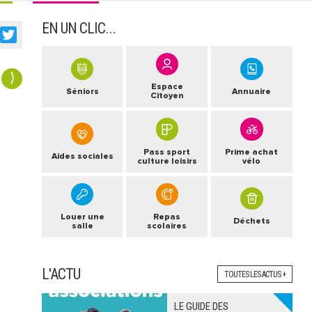
EN UN CLIC...
acebook
Twitter
⟩
Espace
Séniors
Annuaire
Citoyen
Pass sport
Prime achat
Aides sociales
culture loisirs
vélo
Louer une
Repas
Déchets
salle
scolaires
L'ACTU
TOUTES LES ACTUS +
LE GUIDE DES