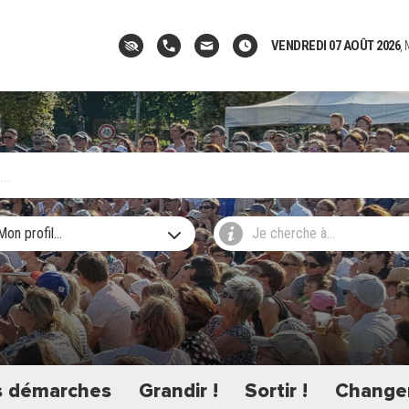
VENDREDI 07 AOÛT 2026
,
Mon profil...
Je cherche à...
 démarches
Grandir !
Sortir !
Changer