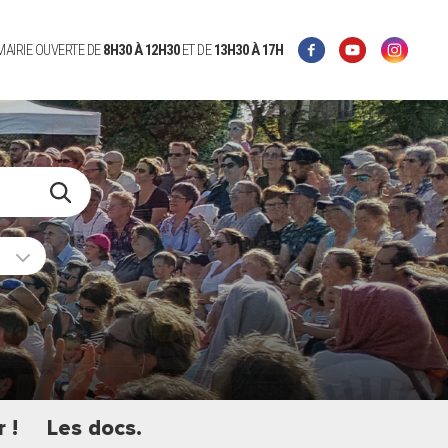
 MAIRIE OUVERTE DE
8H30 À 12H30
ET DE
13H30 À 17H
 !
Les docs.