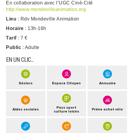
En collaboration avec l’UGC Ciné-Cité
http://www.mondevilleanimation.org
ARRÊTÉS MUNICIPAUX
Lieu
: Rdv Mondeville Animation
DÉLIBÉRATIONS
Horaire
: 13h-16h
Tarif
: 7 €
Public
: Adulte
EN UN CLIC...
Séniors
Espace Citoyen
Annuaire
Pass sport
Aides sociales
Prime achat vélo
culture loisirs