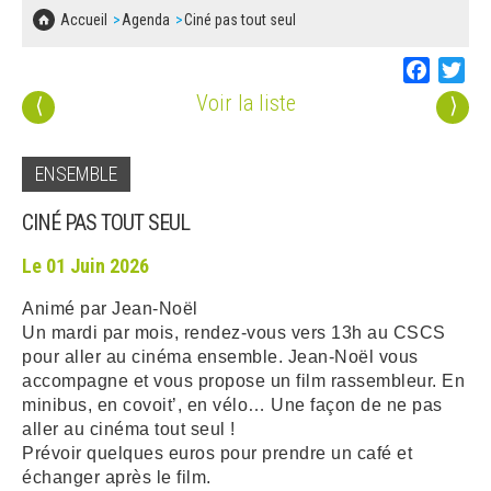
SOLIDARITÉ, LOGEMENT
MARCHÉS PUBLICS
Accueil
Agenda
Ciné pas tout seul
BESOIN D'UNE AIDE ?
COMMUNIQUÉS DE PRESSE
ÉTAT CIVIL, PAPIERS…
PLAN LOCAL D'URBANISME
Faceboo
Twi
LES ASSOCIATIONS
CONCERTATIONS PUBLIQUES
Voir la liste
⟨
⟩
SÉNIORS
DOCUMENT D'INFORMATION COMMUNAL
SUR LES RISQUES MAJEURS
EMPLOI
ENSEMBLE
REGLEMENT LOCAL DE PUBLICITÉ
CINÉ PAS TOUT SEUL
URBANISME
DECLARATION DE DEMARCHAGE
Le 01 Juin 2026
POLICE MUNICIPALE
Animé par Jean-Noël
DOSSIER DE DEMANDE DE SUBVENTION
Un mardi par mois, rendez-vous vers 13h au CSCS
DECHETS
pour aller au cinéma ensemble. Jean-Noël vous
DEMANDE DE PRÊT DE MATERIEL
accompagne et vous propose un film rassembleur. En
SIGNALEMENTS
minibus, en covoit’, en vélo… Une façon de ne pas
FICHE D'ORGANISATION MANIFESTATION
aller au cinéma tout seul !
Prévoir quelques euros pour prendre un café et
échanger après le film.
PLAN D'ACTION MUNICIPAL