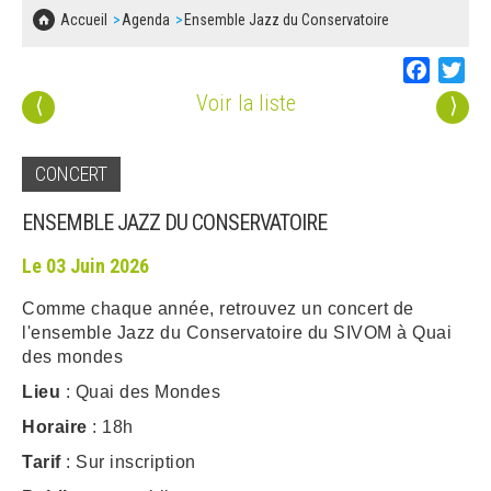
SOLIDARITÉ, LOGEMENT
MARCHÉS PUBLICS
Accueil
Agenda
Ensemble Jazz du Conservatoire
BESOIN D'UNE AIDE ?
COMMUNIQUÉS DE PRESSE
ÉTAT CIVIL, PAPIERS…
PLAN LOCAL D'URBANISME
Faceboo
Twi
LES ASSOCIATIONS
CONCERTATIONS PUBLIQUES
Voir la liste
⟨
⟩
SÉNIORS
DOCUMENT D'INFORMATION COMMUNAL
SUR LES RISQUES MAJEURS
EMPLOI
CONCERT
REGLEMENT LOCAL DE PUBLICITÉ
ENSEMBLE JAZZ DU CONSERVATOIRE
URBANISME
DECLARATION DE DEMARCHAGE
Le 03 Juin 2026
POLICE MUNICIPALE
Comme chaque année, retrouvez un concert de
DOSSIER DE DEMANDE DE SUBVENTION
l'ensemble Jazz du Conservatoire du SIVOM à Quai
DECHETS
des mondes
DEMANDE DE PRÊT DE MATERIEL
Lieu
: Quai des Mondes
SIGNALEMENTS
FICHE D'ORGANISATION MANIFESTATION
Horaire
: 18h
Tarif
: Sur inscription
PLAN D'ACTION MUNICIPAL