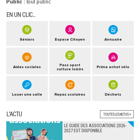
Public
: tout public
ARRÊTÉS MUNICIPAUX
EN UN CLIC...
DÉLIBÉRATIONS
Séniors
Espace Citoyen
Annuaire
Pass sport
Aides sociales
Prime achat vélo
culture loisirs
Louer une salle
Repas scolaires
Déchets
L'ACTU
TOUTES LES ACTUS +
LE GUIDE DES ASSOCIATIONS 2026-
2027 EST DISPONIBLE