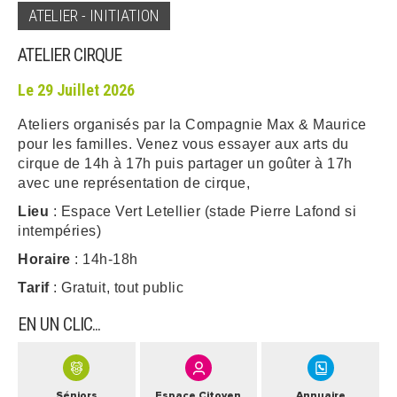
ATELIER - INITIATION
ARRÊTÉS MUNICIPAUX
ATELIER CIRQUE
DÉLIBÉRATIONS
Le 29 Juillet 2026
Ateliers organisés par la Compagnie Max & Maurice
pour les familles. Venez vous essayer aux arts du
cirque de 14h à 17h puis partager un goûter à 17h
avec une représentation de cirque,
Lieu
: Espace Vert Letellier (stade Pierre Lafond si
intempéries)
Horaire
: 14h-18h
Tarif
: Gratuit, tout public
EN UN CLIC...
Séniors
Espace Citoyen
Annuaire