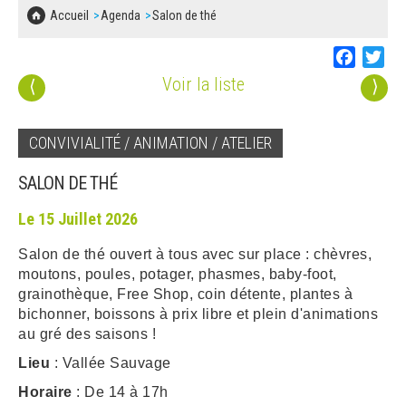
SOLIDARITÉ, LOGEMENT
MARCHÉS PUBLICS
Accueil
Agenda
Salon de thé
BESOIN D'UNE AIDE ?
COMMUNIQUÉS DE PRESSE
ÉTAT CIVIL, PAPIERS…
PLAN LOCAL D'URBANISME
Faceboo
Twi
LES ASSOCIATIONS
CONCERTATIONS PUBLIQUES
Voir la liste
⟨
⟩
SÉNIORS
DOCUMENT D'INFORMATION COMMUNAL
SUR LES RISQUES MAJEURS
CONVIVIALITÉ / ANIMATION / ATELIER
EMPLOI
REGLEMENT LOCAL DE PUBLICITÉ
SALON DE THÉ
URBANISME
DECLARATION DE DEMARCHAGE
Le 15 Juillet 2026
POLICE MUNICIPALE
Salon de thé ouvert à tous avec sur place : chèvres,
DOSSIER DE DEMANDE DE SUBVENTION
moutons, poules, potager, phasmes, baby-foot,
DECHETS
grainothèque, Free Shop, coin détente, plantes à
DEMANDE DE PRÊT DE MATERIEL
bichonner, boissons à prix libre et plein d'animations
SIGNALEMENTS
au gré des saisons !
FICHE D'ORGANISATION MANIFESTATION
Lieu
: Vallée Sauvage
Horaire
: De 14 à 17h
PLAN D'ACTION MUNICIPAL