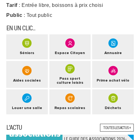
Tarif
: Entrée libre, boissons à prix choisi
ARRÊTÉS MUNICIPAUX
Public
: Tout public
EN UN CLIC...
DÉLIBÉRATIONS
Séniors
Espace Citoyen
Annuaire
Pass sport
Aides sociales
Prime achat vélo
culture loisirs
Louer une salle
Repas scolaires
Déchets
L'ACTU
TOUTES LES ACTUS +
LE GUIDE DES ASSOCIATIONS 2026-