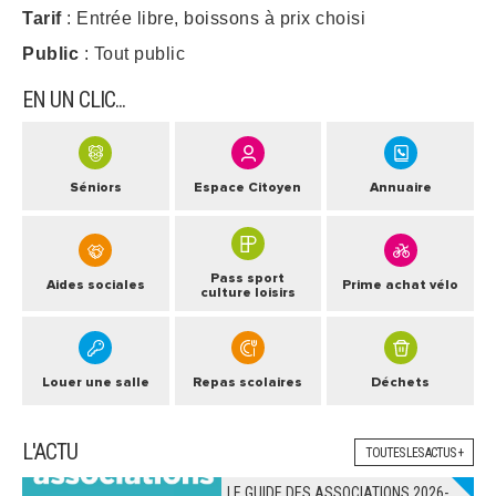
Tarif
: Entrée libre, boissons à prix choisi
ARRÊTÉS MUNICIPAUX
Public
: Tout public
EN UN CLIC...
DÉLIBÉRATIONS
Séniors
Espace Citoyen
Annuaire
Pass sport
Aides sociales
Prime achat vélo
culture loisirs
Louer une salle
Repas scolaires
Déchets
L'ACTU
TOUTES LES ACTUS +
LE GUIDE DES ASSOCIATIONS 2026-