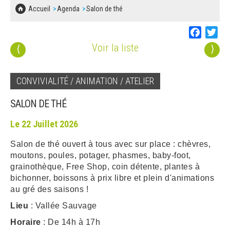
SOLIDARITÉ, LOGEMENT
MARCHÉS PUBLICS
Accueil
Agenda
Salon de thé
BESOIN D'UNE AIDE ?
COMMUNIQUÉS DE PRESSE
ÉTAT CIVIL, PAPIERS…
PLAN LOCAL D'URBANISME
Faceboo
Twi
LES ASSOCIATIONS
CONCERTATIONS PUBLIQUES
Voir la liste
⟨
⟩
SÉNIORS
DOCUMENT D'INFORMATION COMMUNAL
SUR LES RISQUES MAJEURS
CONVIVIALITÉ / ANIMATION / ATELIER
EMPLOI
REGLEMENT LOCAL DE PUBLICITÉ
SALON DE THÉ
URBANISME
DECLARATION DE DEMARCHAGE
Le 22 Juillet 2026
POLICE MUNICIPALE
Salon de thé ouvert à tous avec sur place : chèvres,
DOSSIER DE DEMANDE DE SUBVENTION
moutons, poules, potager, phasmes, baby-foot,
DECHETS
grainothèque, Free Shop, coin détente, plantes à
DEMANDE DE PRÊT DE MATERIEL
bichonner, boissons à prix libre et plein d'animations
SIGNALEMENTS
au gré des saisons !
FICHE D'ORGANISATION MANIFESTATION
Lieu
: Vallée Sauvage
Horaire
: De 14h à 17h
PLAN D'ACTION MUNICIPAL