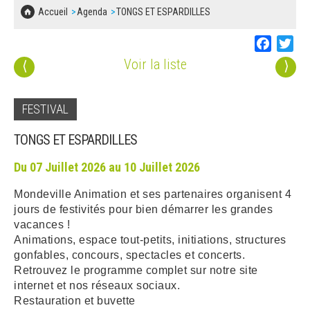
SOLIDARITÉ, LOGEMENT
MARCHÉS PUBLICS
Accueil
Agenda
TONGS ET ESPARDILLES
BESOIN D'UNE AIDE ?
COMMUNIQUÉS DE PRESSE
ÉTAT CIVIL, PAPIERS…
PLAN LOCAL D'URBANISME
Faceboo
Twi
LES ASSOCIATIONS
CONCERTATIONS PUBLIQUES
Voir la liste
⟨
⟩
SÉNIORS
DOCUMENT D'INFORMATION COMMUNAL
SUR LES RISQUES MAJEURS
FESTIVAL
EMPLOI
REGLEMENT LOCAL DE PUBLICITÉ
TONGS ET ESPARDILLES
URBANISME
DECLARATION DE DEMARCHAGE
Du 07 Juillet 2026 au 10 Juillet 2026
POLICE MUNICIPALE
Mondeville Animation et ses partenaires organisent 4
DOSSIER DE DEMANDE DE SUBVENTION
jours de festivités pour bien démarrer les grandes
DECHETS
vacances !
DEMANDE DE PRÊT DE MATERIEL
Animations, espace tout-petits, initiations, structures
SIGNALEMENTS
gonfables, concours, spectacles et concerts.
FICHE D'ORGANISATION MANIFESTATION
Retrouvez le programme complet sur notre site
internet et nos réseaux sociaux.
Restauration et buvette
PLAN D'ACTION MUNICIPAL