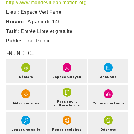
http://www.mondevilleanimation.org
Lieu
: Espace Vert Farré
ARRÊTÉS MUNICIPAUX
Horaire
: A partir de 14h
DÉLIBÉRATIONS
Tarif
: Entrée Libre et gratuite
Public
: Tout Public
EN UN CLIC...
Séniors
Espace Citoyen
Annuaire
Pass sport
Aides sociales
Prime achat vélo
culture loisirs
Louer une salle
Repas scolaires
Déchets