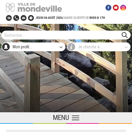
Site Officiel de la ville de Mondeville
JEUDI 06 AOÛT 2026
, MAIRIE OUVERTE DE
8H30
À 17H
LE CONSEIL MUNICIPAL
Procès verbaux des conseils
BESOIN D'UNE AIDE ?
Pour acheter un vélo !
Connaître ses droits
Naissance, Etat civil
Animations Séniors
La Ville recrute
Horaires tontes et travaux
Nids de frelons asiatiques
NAISSANCE
Choisir son mode de garde
Tremplin rentrée !
Les mercredis
Service jeunesse
L'AGENDA DES SORTIES
Quai des mondes (médiathèque)
Sport sur ordonnance
Pour ma pratique sportive ou culturelle
Annuaire des associations
POURQUOI CHANGER ?
À vélo, à pied
ABC biodiversité
Lutte contre la pollution nocturne
Économie Sociale et Solidaire
Manger bio au restaurant municipal
Réfection et réaménagement de la rue Emile
LE MAGAZINE
Zola
Délibérations
PLAN D'ACTION MUNICIPAL
Pour l'achat d’un récupérateur d’eau de pluie
LOUER UNE SALLE
Solliciter une aide financière
Mariage, PACS
Bien vivre à domicile
Offres d'emplois dans l'agglomération
Démarches travaux
PREMIERS PAS (0-3 | 3-6 ANS)
En collectif : crèche et multi-accueil
Les sites scolaires
Les vacances
Jobs vacances
EN PLEIN AIR : PARCS, JARDINS, FORÊTS,
Mondeville Animation
Coaching gratuit
Devenir bénévole
CHANGEZ !
Prime vélo : La DYNAMO
Végétalisation en pied de murs (permis de
Les politiques d'économie d'énergie
Jardins d'Arlette
Produire localement
ALBUMS PHOTO DES BULLETINS
AIRES DE JEUX
planter)
ZAC Valleuil
MUNICIPAUX
Mon profil...
Je cherche à...
Arrêtés municipaux
LE BUDGET DE LA COMMUNE
Pour ma pratique sportive ou culturelle
OCCUPATION DU DOMAINE PUBLIC : marché,
Se loger dignement
Décès, Cimetière
Trouver un logement adapté
La mission locale
Le permis de louer
Individuel : Le Relais Petite Enfance (R.P.E.)
PENDANT L'ÉCOLE
Restaurants municipaux et Menus
Collège & lycée
Théâtre de la Renaissance
Gymnase en libre-accès
Les lieux d'accueil
DÉPLAÇONS NOUS AUTREMENT
Aller à l'école à pied ou à vélo
Isoler son logement
Coop 5 pour 100
Chèque potager
vide-greniers, déménagement...
LE MARCHÉ DU JEUDI
Renaturation de la ville
Zone 30 Charlotte Corday
LE SORTIR
Élections
ORGANIGRAMME DES SERVICES
Pour financer mon permis de conduire
Carte nationale d'identité - Passeport
La bourse au permis
Le permis de diviser
Accueil du matin et du soir
CENTRE DE LOISIRS
Local de répétition musicale
Sport en club
Réserver une salle
Réseau Twisto
VÉGÉTALISONS LA VILLE
Supermonde
MAISON DE LA JUSTICE ET DU DROIT
L’ESPACE LETELLIER
Parcs, jardins, forêts, aires de jeux
Aménagements cyclables rues Barthou,
LE MINOTS
avenue de Paris, rue Zola
Les Élus
LES CONSEILS DE QUARTIER
Pour les fêtes de fin d'année
Elections, recensements
Sécurité et publicité
LE COIN DES ADOS
Supermonde
Piscine du SIVOM
ÉCONOMISONS L'ÉNERGIE
Moins de publicité
ESPACE MUNICIPAL DE PRÉVENTION ET DE
À LA MER : CAMPING PIERRE SOISMIER À
Jardins communaux et jardins partagés
LES GUIDES
SANTÉ
CABOURG
Projets immobiliers
Rencontrer un Élu
LA COMMUNAUTÉ URBAINE
Pour surmonter mes difficultés quotidiennes
Le Conseil Municipal des enfants et des
Conservatoire de musique et de danse
Les équipements
ENTREPRENDRE AUTREMENT
Jeunes
VIDEOS
FRANCE SERVICES - POINT INFO 14
CULTURE(S) ET PATRIMOINE
Végétalisation des abords de l’hôtel de ville
CARTE INTERACTIVE
Pour démarrer mon potager
Histoire et patrimoine
ALIMENTAIRE
MENU
ESPACE CITOYEN NUMÉRIQUE
75 ans du camping Pierre Soismier Cabourg
CCAS : ACCOMPAGNEMENT,
SPORT(S)
LABELS ET RÉCOMPENSES
C’EST QUOI CES CHANTIERS ?