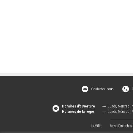
Contactez-nous
Horaires d'ouverture
―
Lundi, Mercredi, 
Horaires de la régie
―
Lundi, Mercredi, 
La Ville
Mes démarches