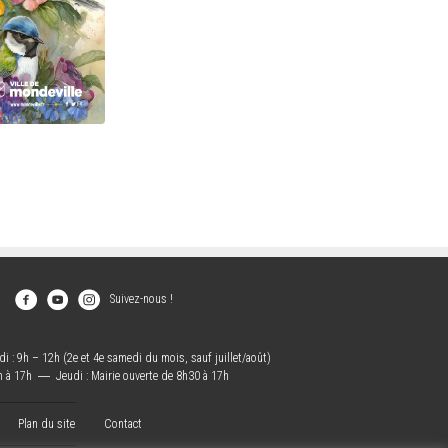
Suivez-nous !
i : 9h – 12h (2e et 4e samedi du mois, sauf juillet/août)
h à 17h
―
Jeudi : Mairie ouverte de 8h30 à 17h
Plan du site
Contact