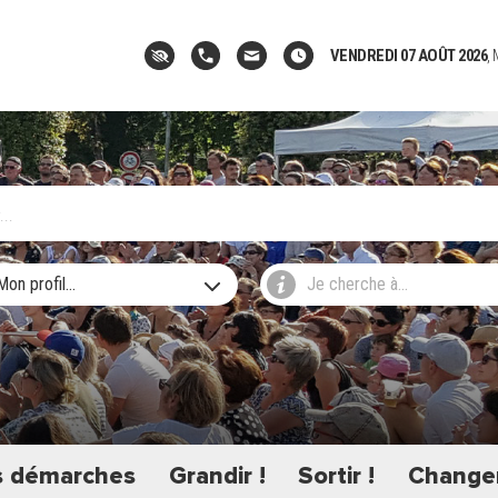
VENDREDI 07 AOÛT 2026
,
Mon profil...
Je cherche à...
 démarches
Grandir !
Sortir !
Changer