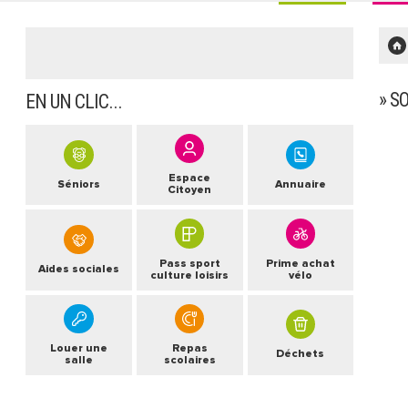
» S
EN UN CLIC...
Espace
Séniors
Annuaire
Citoyen
Pass sport
Prime achat
Aides sociales
culture loisirs
vélo
Louer une
Repas
Déchets
salle
scolaires