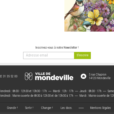
Inscrivez-vous à notre Newsletter !
5 rue Chapron
02 31 35 52 00
14120 Mondeville
Vendredi : 8h30 - 12h30 et 13h30 - 17h
―
Mardi : 12h - 17h
―
Jeudi : 8h30 - 17h
―
Samed
Vendredi : Mairie ouverte de 8h30 à 12h30 et de 13h30 à 17h
―
Mardi : Mairie ouverte de 12
Grandir !
Sortir !
Changer !
Les docs.
Mentions légales