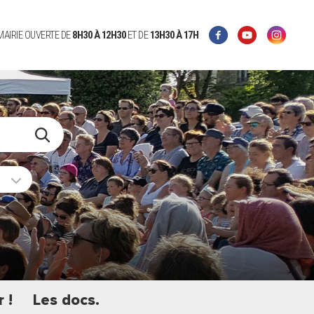
 MAIRIE OUVERTE DE
8H30 À 12H30
ET DE
13H30 À 17H
 !
Les docs.