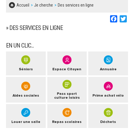
SOLIDARITÉ, LOGEMENT
MARCHÉS PUBLICS
Accueil
Je cherche
Des services en ligne
BESOIN D'UNE AIDE ?
COMMUNIQUÉS DE PRESSE
ÉTAT CIVIL, PAPIERS…
PLAN LOCAL D'URBANISME
Faceboo
Twi
LES ASSOCIATIONS
CONCERTATIONS PUBLIQUES
» DES SERVICES EN LIGNE
SÉNIORS
DOCUMENT D'INFORMATION COMMUNAL
SUR LES RISQUES MAJEURS
EN UN CLIC...
EMPLOI
REGLEMENT LOCAL DE PUBLICITÉ
URBANISME
Séniors
Espace Citoyen
Annuaire
DECLARATION DE DEMARCHAGE
POLICE MUNICIPALE
DOSSIER DE DEMANDE DE SUBVENTION
DECHETS
Pass sport
Aides sociales
Prime achat vélo
culture loisirs
DEMANDE DE PRÊT DE MATERIEL
SIGNALEMENTS
FICHE D'ORGANISATION MANIFESTATION
Louer une salle
Repas scolaires
Déchets
PLAN D'ACTION MUNICIPAL