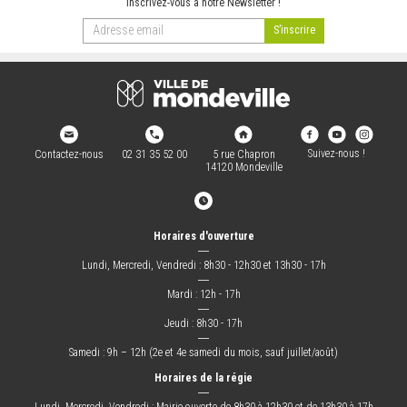
Inscrivez-vous à notre Newsletter !
Suivez-nous !
Contactez-nous
02 31 35 52 00
5 rue Chapron
14120 Mondeville
Horaires d'ouverture
―
Lundi, Mercredi, Vendredi : 8h30 - 12h30 et 13h30 - 17h
―
Mardi : 12h - 17h
―
Jeudi : 8h30 - 17h
―
Samedi : 9h – 12h (2e et 4e samedi du mois, sauf juillet/août)
Horaires de la régie
―
Lundi, Mercredi, Vendredi : Mairie ouverte de 8h30 à 12h30 et de 13h30 à 17h