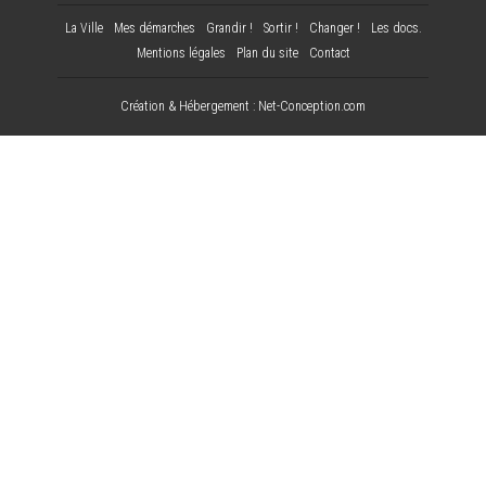
La Ville
Mes démarches
Grandir !
Sortir !
Changer !
Les docs.
Mentions légales
Plan du site
Contact
Création & Hébergement : Net-Conception.com