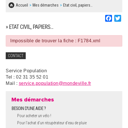
SOLIDARITÉ, LOGEMENT
MARCHÉS PUBLICS
Accueil
Mes démarches
Etat civil, papiers…
BESOIN D'UNE AIDE ?
COMMUNIQUÉS DE PRESSE
ÉTAT CIVIL, PAPIERS…
PLAN LOCAL D'URBANISME
Faceboo
Twi
LES ASSOCIATIONS
CONCERTATIONS PUBLIQUES
» ETAT CIVIL, PAPIERS…
SÉNIORS
DOCUMENT D'INFORMATION COMMUNAL
SUR LES RISQUES MAJEURS
Impossible de trouver la fiche : F1784.xml
EMPLOI
REGLEMENT LOCAL DE PUBLICITÉ
CONTACT
URBANISME
DECLARATION DE DEMARCHAGE
Service Population
POLICE MUNICIPALE
Tel : 02 31 35 52 01
DOSSIER DE DEMANDE DE SUBVENTION
Mail :
service.population@mondeville.fr
DECHETS
DEMANDE DE PRÊT DE MATERIEL
Mes démarches
SIGNALEMENTS
BESOIN D'UNE AIDE ?
FICHE D'ORGANISATION MANIFESTATION
Pour acheter un vélo !
Pour l'achat d’un récupérateur d’eau de pluie
PLAN D'ACTION MUNICIPAL