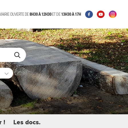
 MAIRIE OUVERTE DE
8H30 À 12H30
ET DE
13H30 À 17H
 !
Les docs.