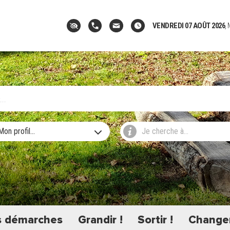
VENDREDI 07 AOÛT 2026
,
Mon profil...
Je cherche à...
 démarches
Grandir !
Sortir !
Changer