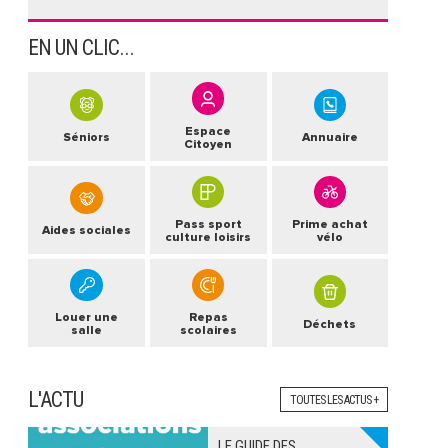
EN UN CLIC...
Espace
Séniors
Annuaire
Citoyen
Pass sport
Prime achat
Aides sociales
culture loisirs
vélo
Louer une
Repas
Déchets
salle
scolaires
L'ACTU
TOUTES LES ACTUS +
LE GUIDE DES