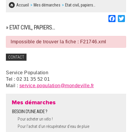
SOLIDARITÉ, LOGEMENT
MARCHÉS PUBLICS
Accueil
Mes démarches
Etat civil, papiers…
BESOIN D'UNE AIDE ?
COMMUNIQUÉS DE PRESSE
ÉTAT CIVIL, PAPIERS…
PLAN LOCAL D'URBANISME
Faceboo
Twi
LES ASSOCIATIONS
CONCERTATIONS PUBLIQUES
» ETAT CIVIL, PAPIERS…
SÉNIORS
DOCUMENT D'INFORMATION COMMUNAL
SUR LES RISQUES MAJEURS
Impossible de trouver la fiche : F21746.xml
EMPLOI
REGLEMENT LOCAL DE PUBLICITÉ
CONTACT
URBANISME
DECLARATION DE DEMARCHAGE
Service Population
POLICE MUNICIPALE
Tel : 02 31 35 52 01
DOSSIER DE DEMANDE DE SUBVENTION
Mail :
service.population@mondeville.fr
DECHETS
DEMANDE DE PRÊT DE MATERIEL
Mes démarches
SIGNALEMENTS
BESOIN D'UNE AIDE ?
FICHE D'ORGANISATION MANIFESTATION
Pour acheter un vélo !
Pour l'achat d’un récupérateur d’eau de pluie
PLAN D'ACTION MUNICIPAL