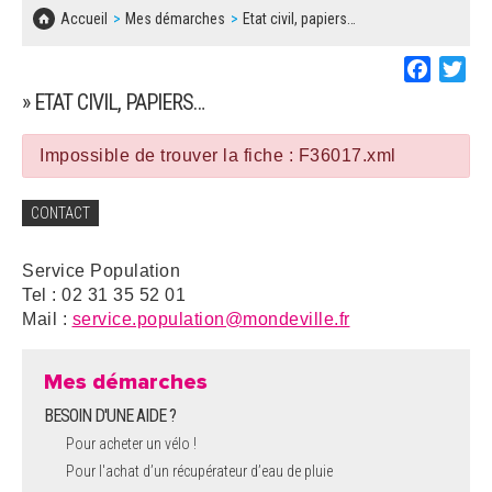
SOLIDARITÉ, LOGEMENT
MARCHÉS PUBLICS
Accueil
Mes démarches
Etat civil, papiers…
BESOIN D'UNE AIDE ?
COMMUNIQUÉS DE PRESSE
ÉTAT CIVIL, PAPIERS…
PLAN LOCAL D'URBANISME
Faceboo
Twi
LES ASSOCIATIONS
CONCERTATIONS PUBLIQUES
» ETAT CIVIL, PAPIERS…
SÉNIORS
DOCUMENT D'INFORMATION COMMUNAL
SUR LES RISQUES MAJEURS
Impossible de trouver la fiche : F36017.xml
EMPLOI
REGLEMENT LOCAL DE PUBLICITÉ
CONTACT
URBANISME
DECLARATION DE DEMARCHAGE
Service Population
POLICE MUNICIPALE
Tel : 02 31 35 52 01
DOSSIER DE DEMANDE DE SUBVENTION
Mail :
service.population@mondeville.fr
DECHETS
DEMANDE DE PRÊT DE MATERIEL
Mes démarches
SIGNALEMENTS
BESOIN D'UNE AIDE ?
FICHE D'ORGANISATION MANIFESTATION
Pour acheter un vélo !
Pour l'achat d’un récupérateur d’eau de pluie
PLAN D'ACTION MUNICIPAL