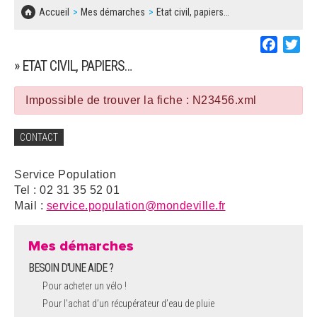
SOLIDARITÉ, LOGEMENT
MARCHÉS PUBLICS
Accueil
Mes démarches
Etat civil, papiers…
BESOIN D'UNE AIDE ?
COMMUNIQUÉS DE PRESSE
ÉTAT CIVIL, PAPIERS…
PLAN LOCAL D'URBANISME
Faceboo
Twi
LES ASSOCIATIONS
CONCERTATIONS PUBLIQUES
» ETAT CIVIL, PAPIERS…
SÉNIORS
DOCUMENT D'INFORMATION COMMUNAL
SUR LES RISQUES MAJEURS
Impossible de trouver la fiche : N23456.xml
EMPLOI
REGLEMENT LOCAL DE PUBLICITÉ
CONTACT
URBANISME
DECLARATION DE DEMARCHAGE
Service Population
POLICE MUNICIPALE
Tel : 02 31 35 52 01
DOSSIER DE DEMANDE DE SUBVENTION
Mail :
service.population@mondeville.fr
DECHETS
DEMANDE DE PRÊT DE MATERIEL
Mes démarches
SIGNALEMENTS
BESOIN D'UNE AIDE ?
FICHE D'ORGANISATION MANIFESTATION
Pour acheter un vélo !
Pour l'achat d’un récupérateur d’eau de pluie
PLAN D'ACTION MUNICIPAL