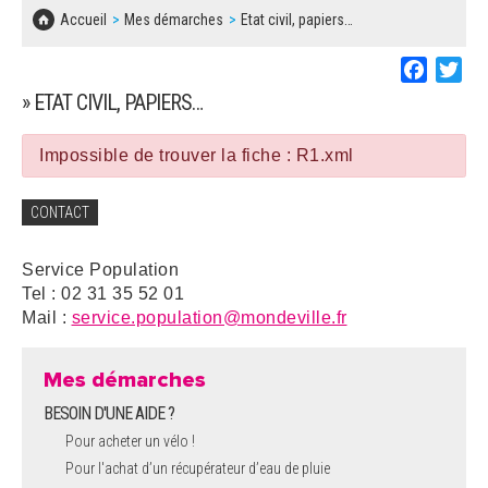
SOLIDARITÉ, LOGEMENT
MARCHÉS PUBLICS
Accueil
Mes démarches
Etat civil, papiers…
BESOIN D'UNE AIDE ?
COMMUNIQUÉS DE PRESSE
ÉTAT CIVIL, PAPIERS…
PLAN LOCAL D'URBANISME
Faceboo
Twi
LES ASSOCIATIONS
CONCERTATIONS PUBLIQUES
» ETAT CIVIL, PAPIERS…
SÉNIORS
DOCUMENT D'INFORMATION COMMUNAL
SUR LES RISQUES MAJEURS
Impossible de trouver la fiche : R1.xml
EMPLOI
REGLEMENT LOCAL DE PUBLICITÉ
CONTACT
URBANISME
DECLARATION DE DEMARCHAGE
Service Population
POLICE MUNICIPALE
Tel : 02 31 35 52 01
DOSSIER DE DEMANDE DE SUBVENTION
Mail :
service.population@mondeville.fr
DECHETS
DEMANDE DE PRÊT DE MATERIEL
Mes démarches
SIGNALEMENTS
BESOIN D'UNE AIDE ?
FICHE D'ORGANISATION MANIFESTATION
Pour acheter un vélo !
Pour l'achat d’un récupérateur d’eau de pluie
PLAN D'ACTION MUNICIPAL