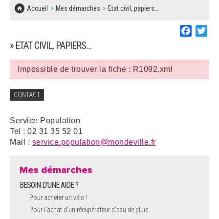
SOLIDARITÉ, LOGEMENT
MARCHÉS PUBLICS
Accueil
Mes démarches
Etat civil, papiers…
BESOIN D'UNE AIDE ?
COMMUNIQUÉS DE PRESSE
ÉTAT CIVIL, PAPIERS…
PLAN LOCAL D'URBANISME
Faceboo
Twi
LES ASSOCIATIONS
CONCERTATIONS PUBLIQUES
» ETAT CIVIL, PAPIERS…
SÉNIORS
DOCUMENT D'INFORMATION COMMUNAL
SUR LES RISQUES MAJEURS
Impossible de trouver la fiche : R1092.xml
EMPLOI
REGLEMENT LOCAL DE PUBLICITÉ
CONTACT
URBANISME
DECLARATION DE DEMARCHAGE
Service Population
POLICE MUNICIPALE
Tel : 02 31 35 52 01
DOSSIER DE DEMANDE DE SUBVENTION
Mail :
service.population@mondeville.fr
DECHETS
DEMANDE DE PRÊT DE MATERIEL
Mes démarches
SIGNALEMENTS
BESOIN D'UNE AIDE ?
FICHE D'ORGANISATION MANIFESTATION
Pour acheter un vélo !
Pour l'achat d’un récupérateur d’eau de pluie
PLAN D'ACTION MUNICIPAL