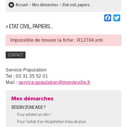
SOLIDARITÉ, LOGEMENT
MARCHÉS PUBLICS
Accueil
Mes démarches
Etat civil, papiers…
BESOIN D'UNE AIDE ?
COMMUNIQUÉS DE PRESSE
ÉTAT CIVIL, PAPIERS…
PLAN LOCAL D'URBANISME
Faceboo
Twi
LES ASSOCIATIONS
CONCERTATIONS PUBLIQUES
» ETAT CIVIL, PAPIERS…
SÉNIORS
DOCUMENT D'INFORMATION COMMUNAL
SUR LES RISQUES MAJEURS
Impossible de trouver la fiche : R12704.xml
EMPLOI
REGLEMENT LOCAL DE PUBLICITÉ
CONTACT
URBANISME
DECLARATION DE DEMARCHAGE
Service Population
POLICE MUNICIPALE
Tel : 02 31 35 52 01
DOSSIER DE DEMANDE DE SUBVENTION
Mail :
service.population@mondeville.fr
DECHETS
DEMANDE DE PRÊT DE MATERIEL
Mes démarches
SIGNALEMENTS
BESOIN D'UNE AIDE ?
FICHE D'ORGANISATION MANIFESTATION
Pour acheter un vélo !
Pour l'achat d’un récupérateur d’eau de pluie
PLAN D'ACTION MUNICIPAL