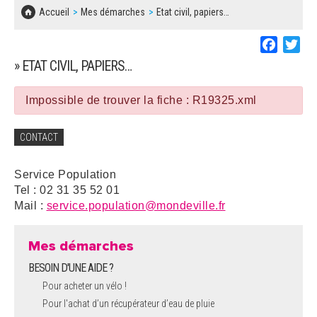
SOLIDARITÉ, LOGEMENT
MARCHÉS PUBLICS
Accueil
Mes démarches
Etat civil, papiers…
BESOIN D'UNE AIDE ?
COMMUNIQUÉS DE PRESSE
ÉTAT CIVIL, PAPIERS…
PLAN LOCAL D'URBANISME
Faceboo
Twi
LES ASSOCIATIONS
CONCERTATIONS PUBLIQUES
» ETAT CIVIL, PAPIERS…
SÉNIORS
DOCUMENT D'INFORMATION COMMUNAL
SUR LES RISQUES MAJEURS
Impossible de trouver la fiche : R19325.xml
EMPLOI
REGLEMENT LOCAL DE PUBLICITÉ
CONTACT
URBANISME
DECLARATION DE DEMARCHAGE
Service Population
POLICE MUNICIPALE
Tel : 02 31 35 52 01
DOSSIER DE DEMANDE DE SUBVENTION
Mail :
service.population@mondeville.fr
DECHETS
DEMANDE DE PRÊT DE MATERIEL
Mes démarches
SIGNALEMENTS
BESOIN D'UNE AIDE ?
FICHE D'ORGANISATION MANIFESTATION
Pour acheter un vélo !
Pour l'achat d’un récupérateur d’eau de pluie
PLAN D'ACTION MUNICIPAL