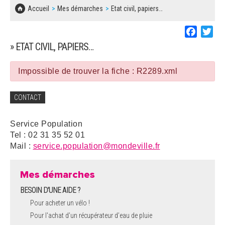
SOLIDARITÉ, LOGEMENT
MARCHÉS PUBLICS
Accueil
Mes démarches
Etat civil, papiers…
BESOIN D'UNE AIDE ?
COMMUNIQUÉS DE PRESSE
ÉTAT CIVIL, PAPIERS…
PLAN LOCAL D'URBANISME
Faceboo
Twi
LES ASSOCIATIONS
CONCERTATIONS PUBLIQUES
» ETAT CIVIL, PAPIERS…
SÉNIORS
DOCUMENT D'INFORMATION COMMUNAL
SUR LES RISQUES MAJEURS
Impossible de trouver la fiche : R2289.xml
EMPLOI
REGLEMENT LOCAL DE PUBLICITÉ
CONTACT
URBANISME
DECLARATION DE DEMARCHAGE
Service Population
POLICE MUNICIPALE
Tel : 02 31 35 52 01
DOSSIER DE DEMANDE DE SUBVENTION
Mail :
service.population@mondeville.fr
DECHETS
DEMANDE DE PRÊT DE MATERIEL
Mes démarches
SIGNALEMENTS
BESOIN D'UNE AIDE ?
FICHE D'ORGANISATION MANIFESTATION
Pour acheter un vélo !
Pour l'achat d’un récupérateur d’eau de pluie
PLAN D'ACTION MUNICIPAL